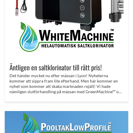
Äntligen en saltklorinator till rätt pris!
Det händer mycket nu efter mässan i Lyon! Nyheterna
kommer att sippra fram lite efterhand. Men här kommer en
nyhet som kommer att skaka marknaden rejält! Vi hade
nämligen slutförhandling på mässan med GreenMachine™ och
BlueMachine™ tillverkaren angående deras senaste produkt!
Det står nu klart att vi kommer att lansera på den Svenska
marknaden 2025!