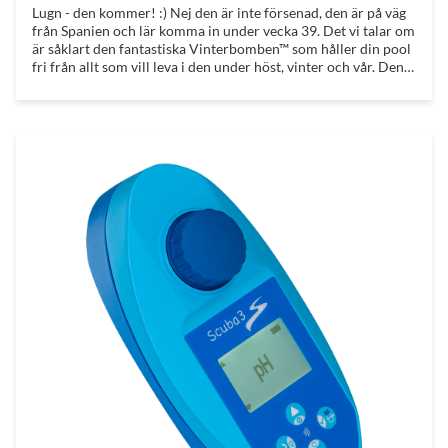
Lugn - den kommer! :) Nej den är inte försenad, den är på väg
från Spanien och lär komma in under vecka 39. Det vi talar om
är såklart den fantastiska Vinterbomben™ som håller din pool
fri från allt som vill leva i den under höst, vinter och vår. Den
gör att du inte möts av en grön urtidssoppa när du drar av
vintertäckningen till våren! Med vinterbomben™ så ser poolen
mer eller mindre exakt likadan ut som den gjorde när du
vinterstängde den!