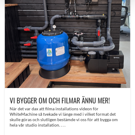
VI BYGGER OM OCH FILMAR ÄNNU MER!
När det var dax att filma installations videon för
WhiteMachine så tvekade vi länge med i vilket format det
skulle göras och slutligen bestämde vi oss för att bygga om
hela vår studio installation. . . .