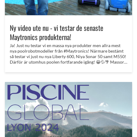
Ny video ute nu - vi testar de senaste
Maytronics produkterna!
Ja! Just nu testar vi en massa nya produkter men allra mest
nya poolrobotmodeller från #Maytronics! Närmare bestämt
så testar vi just nu nya Liberty 600, Niya Sonar 50 samt M550!
Därför är utomhus poolen fortfarande igång! 😀💦🌴 Massor
på gång nu! Snart sticker vi ut på vår Europaresa, till olika
leverantörer och sen vidare till Lyon för #piscineglobal - för
att leta nya högkvalitativa Pool & Spa produkter! Poolklubben
- helt utan mellanhänder!