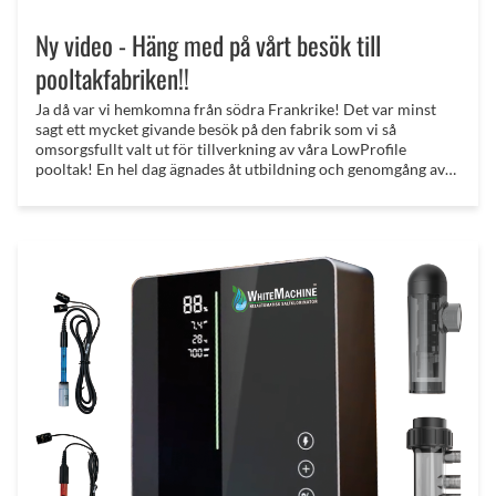
Ny video - Häng med på vårt besök till
pooltakfabriken!!
Ja då var vi hemkomna från södra Frankrike! Det var minst
sagt ett mycket givande besök på den fabrik som vi så
omsorgsfullt valt ut för tillverkning av våra LowProfile
pooltak! En hel dag ägnades åt utbildning och genomgång av
alla produkterna! Det var högsta tempo från att vi landade till
att vi kom hem igen 3 dagar senare!