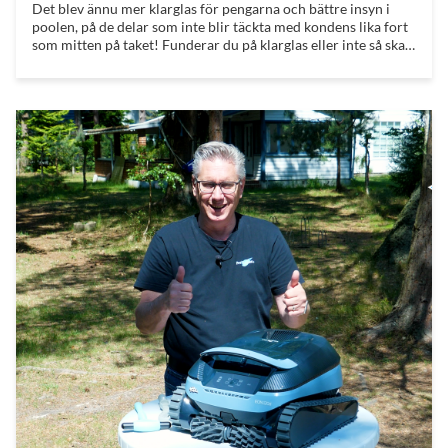
Det blev ännu mer klarglas för pengarna och bättre insyn i
poolen, på de delar som inte blir täckta med kondens lika fort
som mitten på taket! Funderar du på klarglas eller inte så ska
du läsa vår pooltakguide, där har vi en hel sektion som
avhandlar ämnet!