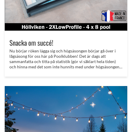
Snacka om succé!
Nu börjar röken lägga sig och högsäsongen börjar gå över i
lågsäsong för oss här på Poolklubben! Det är dags att
sammanfatta och titta på statistik (gör vi såklart hela tiden)
och hinna med det som inte hunnits med under högsäsongen -
"take up the slack" hade man sagt i USA - En sak som verkligen
sticker ut från säsong 2025, mer än någonting annat, är den
succé som våra franska pooltak har blivit. . . Jesus!