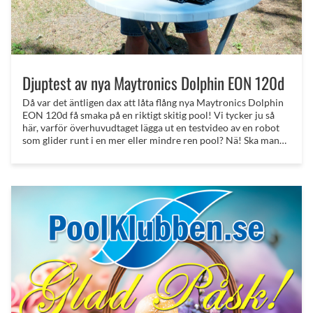
Djuptest av nya Maytronics Dolphin EON 120d
Då var det äntligen dax att låta flång nya Maytronics Dolphin
EON 120d få smaka på en riktigt skitig pool! Vi tycker ju så
här, varför överhuvudtaget lägga ut en testvideo av en robot
som glider runt i en mer eller mindre ren pool? Nä! Ska man
testa en poolrobot så ska den naturligtvis få smaka på det
verkliga livet!