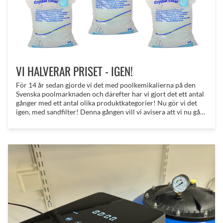
VI HALVERAR PRISET - IGEN!
För 14 år sedan gjorde vi det med poolkemikalierna på den
Svenska poolmarknaden och därefter har vi gjort det ett antal
gånger med ett antal olika produktkategorier! Nu gör vi det
igen, med sandfilter! Denna gången vill vi avisera att vi nu gått
ännu längre och skapat paket med antingen filtersand eller
filterglas! Till oslagbara priser!