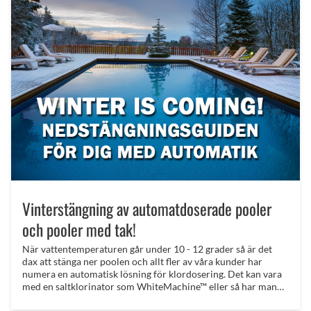
Vinterstängning av automatdoserade pooler
och pooler med tak!
När vattentemperaturen går under 10 - 12 grader så är det
dax att stänga ner poolen och allt fler av våra kunder har
numera en automatisk lösning för klordosering. Det kan vara
med en saltklorinator som WhiteMachine™​ eller så har man
valt att gå in på klordoserare spåret, kanske med en Aseko​