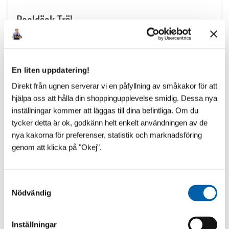
Pooldäck Trä!
Nästa produkt! Vår pooltakstillverkare i Frankrike tillverkar
även PoolDeck i aluminium som ju kan vara ett alternativ för
många. Kläs med valfritt trä.
En liten uppdatering!
Direkt från ugnen serverar vi en påfyllning av småkakor för att
hjälpa oss att hålla din shoppingupplevelse smidig. Dessa nya
inställningar kommer att läggas till dina befintliga. Om du
tycker detta är ok, godkänn helt enkelt användningen av de
nya kakorna för preferenser, statistik och marknadsföring
genom att klicka på "Okej".
S
Nödvändig
a
m
t
Inställningar