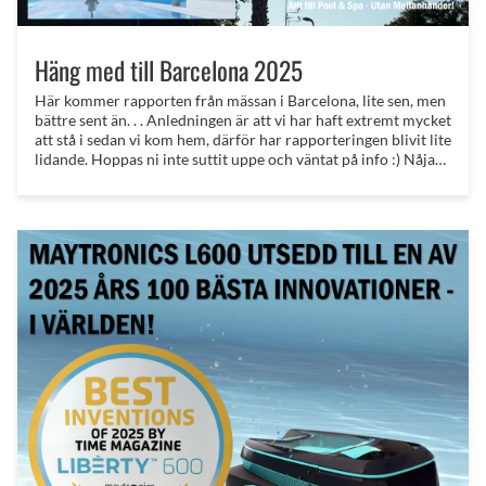
Häng med till Barcelona 2025
Här kommer rapporten från mässan i Barcelona, lite sen, men
bättre sent än. . . Anledningen är att vi har haft extremt mycket
att stå i sedan vi kom hem, därför har rapporteringen blivit lite
lidande. Hoppas ni inte suttit uppe och väntat på info :) Nåja
för att få lite mässkänsla så har vi klippt samman en 10
minuter lång video som ligger inbäddad i artikeln - mycket
nöje!