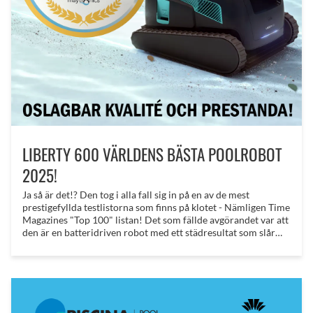
LIBERTY 600 VÄRLDENS BÄSTA POOLROBOT
2025!
Ja så är det!? Den tog i alla fall sig in på en av de mest
prestigefyllda testlistorna som finns på klotet - Nämligen Time
Magazines "Top 100" listan! Det som fällde avgörandet var att
den är en batteridriven robot med ett städresultat som slår
alla andra batteridrivna robotar på marknaden! Detta genom
innovation och smarta lösningar för att få till en drifttid och
effektivitet som ger ett fullgott resultat även i stora pooler!