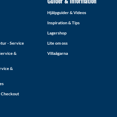
Guider & information
Hjälpguider & Videos
Inspiration & Tips
Lagershop
tur - Service
Lite om oss
ervice &
Villaägarna
rvice &
es
a Checkout