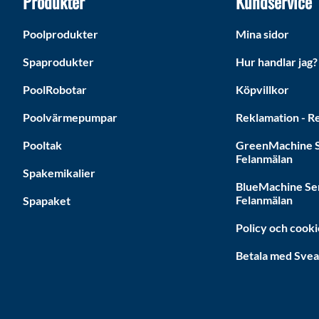
Produkter
Kundservice
Poolprodukter
Mina sidor
Spaprodukter
Hur handlar jag?
PoolRobotar
Köpvillkor
Poolvärmepumpar
Reklamation - Re
Pooltak
GreenMachine S
Felanmälan
Spakemikalier
BlueMachine Se
Felanmälan
Spapaket
Policy och cooki
Betala med Sve