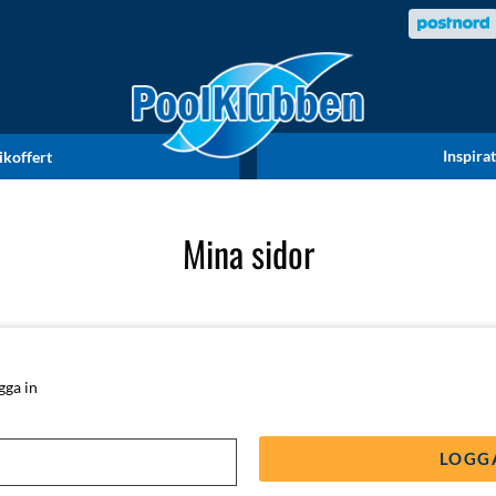
Inspira
ikoffert
Mina sidor
gga in
LOGG