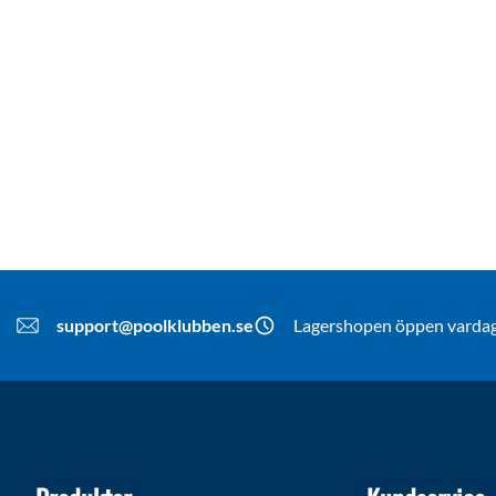
support@poolklubben.se
Lagershopen öppen vardaga