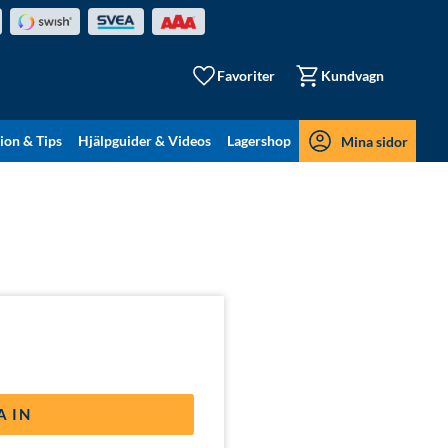
Favoriter
Kundvagn
tion & Tips
Hjälpguider & Videos
Lagershop
Mina sidor
A IN