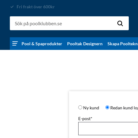
Fri frakt över 600kr
Pool & Spaprodukter
Pooltak Designern
Skapa Pooltekn
Ny kund
Redan kund
lo
E-post
*