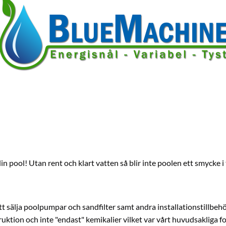
din pool! Utan rent och klart vatten så blir inte poolen ett smycke
tt sälja poolpumpar och sandfilter samt andra installationstillbehö
ktion och inte "endast" kemikalier vilket var vårt huvudsakliga fo