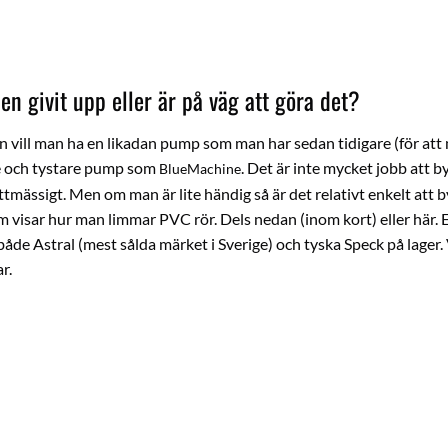
 givit upp eller är på väg att göra det?
n vill man ha en likadan pump som man har sedan tidigare (för att
are och tystare pump som
. Det är inte mycket jobb att b
BlueMachine
mässigt. Men om man är lite händig så är det relativt enkelt att 
som visar hur man limmar PVC rör. Dels nedan (inom kort)
eller här
.
åde Astral (mest sålda märket i Sverige) och tyska Speck på lager. V
r.