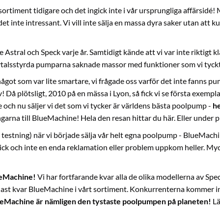
ortiment tidigare och det ingick inte i vår ursprungliga affärsidé!
r det inte intressant. Vi vill inte sälja en massa dyra saker utan at
e Astral och Speck varje år. Samtidigt kände att vi var inte rikti
rvtalsstyrda pumparna saknade massor med funktioner som vi tyckt
något som var lite smartare, vi frågade oss varför det inte fanns 
! Då plötsligt, 2010 på en mässa i Lyon, så fick vi se första exempl
e och nu säljer vi det som vi tycker är världens bästa poolpump -
he
ngarna till BlueMachine!
Hela den resan hittar du här
. Eller under
p
 testning) när vi började sälja vår helt egna poolpump - BlueMachine
ick och inte en enda reklamation eller problem uppkom heller. Myc
lueMachine!
Vi har fortfarande kvar alla de olika modellerna av Sp
ndast kvar BlueMachine i vårt sortiment. Konkurrenterna kommer int
eMachine är nämligen den tystaste poolpumpen på planeten!
Lä