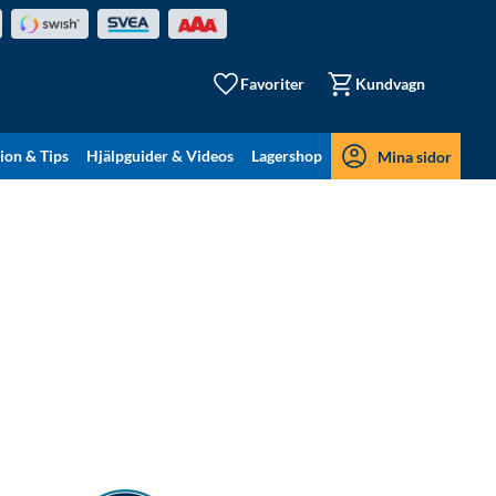
Favoriter
Kundvagn
tion & Tips
Hjälpguider & Videos
Lagershop
Mina sidor