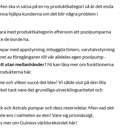
 Men ska vi satsa på en ny produktkategori så är det enda
t kunna hjälpa kunderna om det blir några problem i
gt klara med produktkategorin eftersom att poolpumparna
e de borde ha.
pumpar med appstyrning, inbyggda timers, varvtalsstyrning
aret av föregångaren till vår alldeles egen poolpump -
lt utan mellanhänder!
Ni kan läsa mer om funktionerna
rodukterna här
.
 och vilken succé det blev! Vi sålde slut på den lilla
ket tack vare det grundliga utvecklingsarbetet och
eck och Astrals pumpar och dess reservdelar. Men vad det
e ens i närheten av den! Vare sig prismässigt,
s mer om Guiness världsrekordet här!