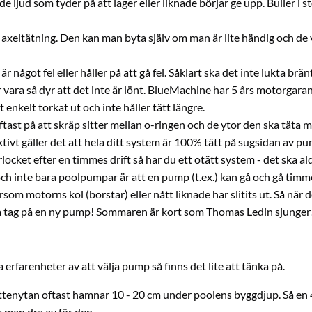
e ljud som tyder på att lager eller liknade börjar ge upp. Buller i
xeltätning. Den kan man byta själv om man är lite händig och de v
r något fel eller håller på att gå fel. Såklart ska det inte lukta brä
vara så dyr att det inte är lönt. BlueMachine har 5 års motorgaran
 enkelt torkat ut och inte håller tätt längre.
ftast på att skräp sitter mellan o-ringen och de ytor den ska täta m
vt gäller det att hela ditt system är 100% tätt på sugsidan av pu
locket efter en timmes drift så har du ett otätt system - det ska ald
 och inte bara poolpumpar är att en pump (t.ex.) kan gå och gå timme
om motorns kol (borstar) eller nått liknade har slitits ut. Så när 
 få tag på en ny pump! Sommaren är kort som Thomas Ledin sjunger
 erfarenheter av att välja pump så finns det lite att tänka på.
attenytan oftast hamnar 10 - 20 cm under poolens byggdjup. Så en 4
r man dra av för den.