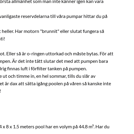
 största allmänhet som man inte känner igen kan vara
anligaste reservdelarna till våra pumpar hittar du på
nt heller. Har motorn "brunnit" eller slutat fungera så
ti!
ot. Eller så är o-ringen uttorkad och måste bytas. För att
mpen. Är det inte tätt slutar det med att pumpen bara
rig finnas luft i förfilter tanken på pumpen.
 ut och timme in, en hel sommar, tills du slår av
det är dax att sätta igång poolen på våren så kanske inte
!
 x 8 x 1.5 meters pool har en volym på 44.8 m³. Har du