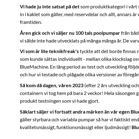
Vi hade ju inte satsat på det
som produktkategori i vårt s
in i kaklet som gäller, med reservdelar och allt, annars ä
framtiden.
Åren gick och vi säljer nu 100 tals poolpumpar
från båd
vi sålde inte hade utvecklats på många många år. De va
Vi som är lite teknikfreak's
tyckte att det borde finnas 
som kunde sättas individuellt - mellan olika klockslag osv
BlueMachine. En lång period av test och utveckling följd
och hur vi testade och plågade olika versioner av föregå
Så kom då dagen, våren 2023
(efter 2 års utveckling och
containern vi tog hem på bara 2 veckor! Hela säsongen g
produkt testningen som vi hade gjort.
Såklart säljer vi fortsatt andra märken än vår egen B
gäller styrbara och variabla pumpar så har vi faktiskt e
kvalitetsmässigt, funktionsmässigt eller ljudmässigt!
Blu