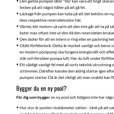
Den gamla pumpen låter "illa" kan vara ett högt skärand
tecken på att något håller på att gå fel.
Läckage från pumpen kan tyda på att det behövs en ny a
dess respektive
reservdelssidor här
.
Värme, blir motorn så varm att den inte går att ta på så ä
byter man oftast inte ut den då den reservdelen brukar 
Den läcker för att en intern o-ring eller en packning helt
Otätt förfilterlock. Detta är mycket vanligt och beror o
en modern poolpump ska fungera energisnålt och effekti
står och försöker pumpa luft. Har du luft under förfilter
Ett väldigt vanligt fel med all sorts teknisk utrustning
strömmen. Därefter kanske den aldrig startar igen efters
pumpen startar. Då är det viktigt att man snabbt kan
Bygger du en ny pool?
För dig som bygger
en ny pool och tidigare inte har några
Hur stor är poolen i kubikmeter vatten - tänk på att v
en intern trappa, vilket är mycket vanligt numera, så få