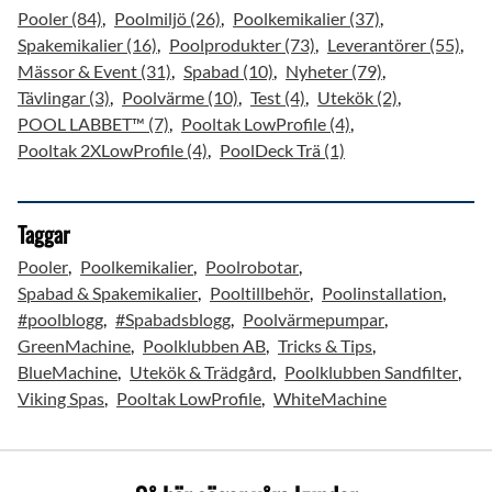
Pooler (84)
Poolmiljö (26)
Poolkemikalier (37)
Spakemikalier (16)
Poolprodukter (73)
Leverantörer (55)
Mässor & Event (31)
Spabad (10)
Nyheter (79)
Tävlingar (3)
Poolvärme (10)
Test (4)
Utekök (2)
POOL LABBET™ (7)
Pooltak LowProfile (4)
Pooltak 2XLowProfile (4)
PoolDeck Trä (1)
Taggar
Pooler
Poolkemikalier
Poolrobotar
Spabad & Spakemikalier
Pooltillbehör
Poolinstallation
#poolblogg
#Spabadsblogg
Poolvärmepumpar
GreenMachine
Poolklubben AB
Tricks & Tips
BlueMachine
Utekök & Trädgård
Poolklubben Sandfilter
Viking Spas
Pooltak LowProfile
WhiteMachine