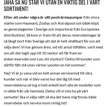
JAHA SÅ NU STÅR VI UTAN EN VIKTIG DEL I VÅRT
SORTIMENT!
Efter att under några år sålt poolvärmepumpar
från stora
märke som Hayward, Zodiac och Astralpool och både köpt
av generalagenter i Sverige och importerat från Europeiska
distributörer. Så kom vi fram till att deras reservdelslager är
så långt bort från Sverige att det är helt ohållbart för oss att
sälja dem! Vi har genom åren, vid ett antal tillfällen, varit med
om att det tagit upp till 10 veckor att får fram en
enkel reservdel som t.ex. ett styrkort! Detta till kunder som
därför fått stå utan värme i poolen en hel sommar!
Nej! Vi är ju vana vid en helt annan servicenivå till våra
kunder och när vi blev varse hur det låg till med
reservdelarna så tog vi helt enkelt bort alla de modeller som
vi sålde från vår hemsida. Detta vill vi inte ha på vårt
samvete! Ska vi sälja nått så ska det bane mig finnas både
reservdelar och service inom rimlig tid!