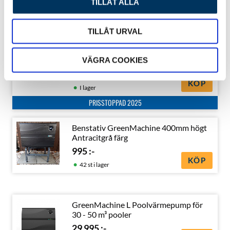
TILLÅT ALLA
INFO
Slutsåld
PRISSTOPPAD 2025
TILLÅT URVAL
GreenMachine M Poolvärmepump för
20 - 40 m³ pooler
VÄGRA COOKIES
25 625
:-
KÖP
I lager
PRISSTOPPAD 2025
Benstativ GreenMachine 400mm högt
Antracitgrå färg
995
:-
KÖP
42 st i lager
GreenMachine L Poolvärmepump för
30 - 50 m³ pooler
29 995
:-