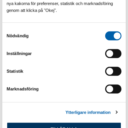
nya kakorna för preferenser, statistik och marknadsföring
genom att klicka på "Okej".
S
Nödvändig
a
m
t
Inställningar
y
Pooler
Poolmiljö
Poolvärme
Pooler
Poolinstallation
c
Poolvärmepumpar
k
Statistik
e
s
Marknadsföring
v
Relaterade produkter
a
l
Ytterligare information
GreenMachine S Poolvärmepump för
15 - 30 m³ pooler
21 995
:-