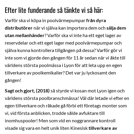
Efter lite funderande så tänkte vi så här:
Varför ska vi köpa in poolvärmepumpar
från dyra
distributörer
när vi själva kan importera dem och
sälja dem
utan mellanhänder
? Varför ska vi inte ha ett eget lager av
reservdelar och ett eget lager med poolvärmepumpar och
själva kunna kontrollera tillgången på dessa? Varför gör vi
inte som vi gjorde den gången för 11 år sedan när vi åkte till
världens största poolmässa i Lyon för att leta upp en egen
tillverkare av poolkemikalier? Det var ju lyckosamt den
gången!
Sagt och gjort, (2018)
så styrde vi kosan mot Lyon igen och
världens största poolbranschmässa! Väl där letade vi efter en
egen tillverkare och råkade gå förbi ett företags monter som
vi, vid första anblicken, trodde sålde avfuktare till
inomhuspooler! Men som vid en noggrannare kontroll
visade sig vara en helt unik liten Kinesisk
tillverkare av