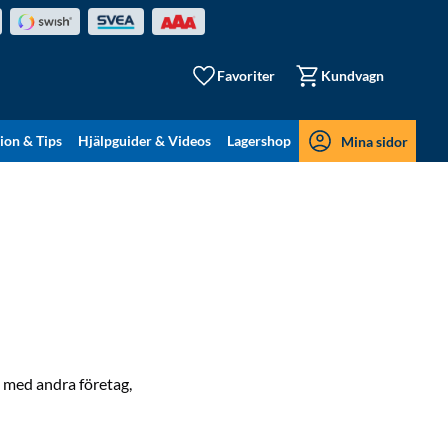
Favoriter
Kundvagn
tion & Tips
Hjälpguider & Videos
Lagershop
Mina sidor
s med andra företag,