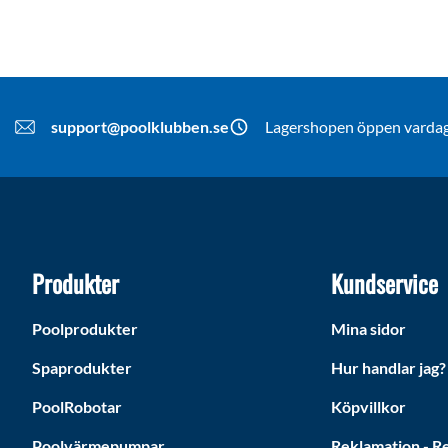
support@poolklubben.se
Lagershopen öppen vardaga
Produkter
Kundservice
Poolprodukter
Mina sidor
Spaprodukter
Hur handlar jag?
PoolRobotar
Köpvillkor
Poolvärmepumpar
Reklamation - Re