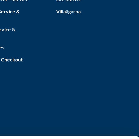
ervice &
Villaägarna
rvice &
es
a Checkout