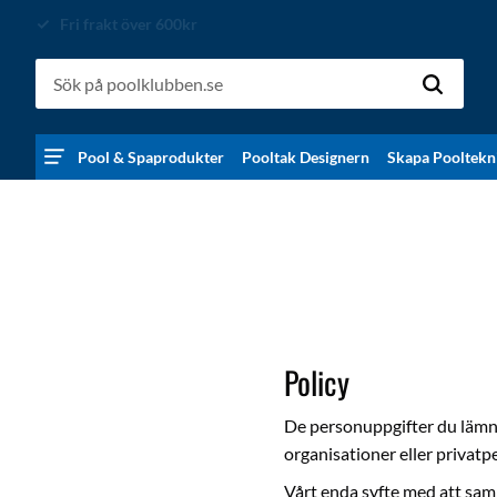
Allt på vårt eget lager
Pool & Spaprodukter
Pooltak Designern
Skapa Pooltekn
Policy
De personuppgifter du lämnar
organisationer eller privatp
Vårt enda syfte med att saml