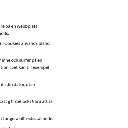
are på en webbplats
änds.
tion. Cookies används bland
 inne och surfar på en
tion. Det kan till exempel
t i din dator, utan
ast går det också bra att ta
 fungera tillfredsställande.