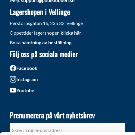
Mejl:
support@poolklubben.se
Lagershopen i Vellinge
Perstorpsgatan 16, 235 32 Vellinge
Öppettider lagershopen
klicka här
.
Boka hämtning av beställning
Följ oss på sociala medier
Facebook
Instagram
Youtube
Prenumerera på vårt nyhetsbrev