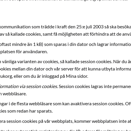
 kommunikation som trädde i kraft den 25:e juli 2003 så ska besök
 så kallade cookies, samt få möjligheten att förhindra att de anv
l (oftast mindre än 1 kB) som sparas i din dator och lagrar informa
bplatsen för användaren.
änliga varianten av cookies, så kallade session cookies. När du är
okies mellan din dator och vår server för att kunna utbyta informa
arukorg, eller om du är inloggad på Mina sidor.
formation via session cookies.
Session cookies lagras inte permanen
in webbläsare.
ngar i de flesta webbläsare som kan avaktivera session cookies. Oft
kies som redan har sparats.
era session cookies på vår webbplats, kommer webbplatsen inte att