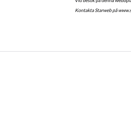
Vid besök på denna webbplat
Kontakta Starweb på
www.s