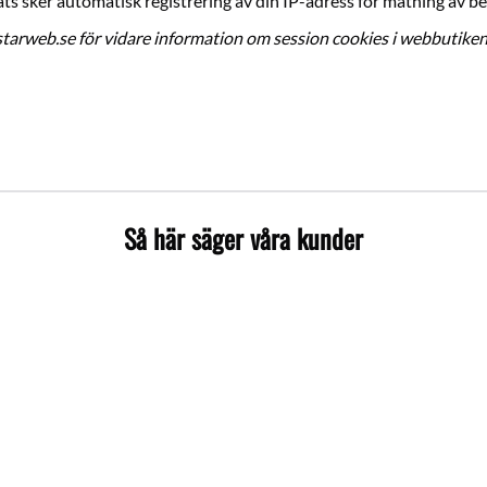
s sker automatisk registrering av din IP-adress för mätning av b
tarweb.se
för vidare information om session cookies i webbutiken
Så här säger våra kunder