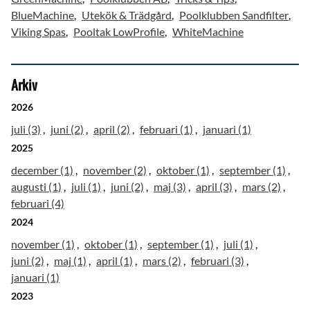
BlueMachine
Utekök & Trädgård
Poolklubben Sandfilter
Viking Spas
Pooltak LowProfile
WhiteMachine
Arkiv
2026
juli (3)
juni (2)
april (2)
februari (1)
januari (1)
2025
december (1)
november (2)
oktober (1)
september (1)
augusti (1)
juli (1)
juni (2)
maj (3)
april (3)
mars (2)
februari (4)
2024
november (1)
oktober (1)
september (1)
juli (1)
juni (2)
maj (1)
april (1)
mars (2)
februari (3)
januari (1)
2023