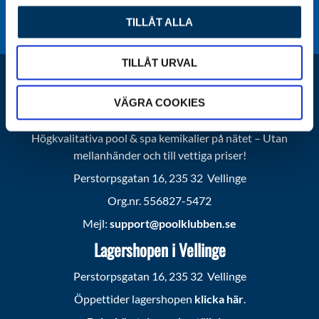
Lagershopen öppen vardagar: 15.00 - 16.30
TILLÅT ALLA
TILLÅT URVAL
VÄGRA COOKIES
Poolklubben AB
Högkvalitativa pool & spa kemikalier på nätet – Utan
mellanhänder och till vettiga priser!
Perstorpsgatan 16, 235 32 Vellinge
Org.nr. 556827-5472
Mejl:
support@poolklubben.se
Lagershopen i Vellinge
Perstorpsgatan 16, 235 32 Vellinge
Öppettider lagershopen
klicka här
.