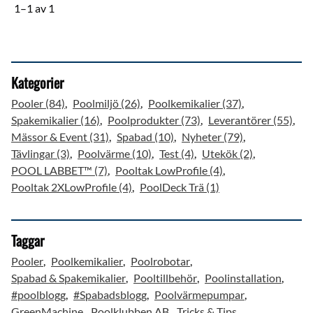
1–
1
av
1
Kategorier
Pooler (84)
Poolmiljö (26)
Poolkemikalier (37)
Spakemikalier (16)
Poolprodukter (73)
Leverantörer (55)
Mässor & Event (31)
Spabad (10)
Nyheter (79)
Tävlingar (3)
Poolvärme (10)
Test (4)
Utekök (2)
POOL LABBET™ (7)
Pooltak LowProfile (4)
Pooltak 2XLowProfile (4)
PoolDeck Trä (1)
Taggar
Pooler
Poolkemikalier
Poolrobotar
Spabad & Spakemikalier
Pooltillbehör
Poolinstallation
#poolblogg
#Spabadsblogg
Poolvärmepumpar
GreenMachine
Poolklubben AB
Tricks & Tips