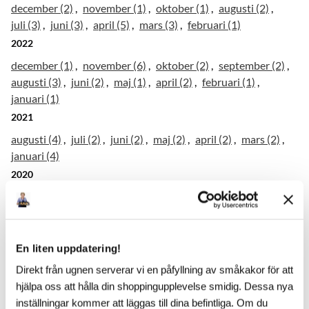
december (2)
november (1)
oktober (1)
augusti (2)
juli (3)
juni (3)
april (5)
mars (3)
februari (1)
2022
december (1)
november (6)
oktober (2)
september (2)
augusti (3)
juni (2)
maj (1)
april (2)
februari (1)
januari (1)
2021
augusti (4)
juli (2)
juni (2)
maj (2)
april (2)
mars (2)
januari (4)
2020
december (1)
november (1)
oktober (1)
september (1)
augusti (2)
juni (1)
april (2)
mars (4)
februari (3)
januari (1)
2019
En liten uppdatering!
december (5)
november (3)
oktober (8)
september (2)
Direkt från ugnen serverar vi en påfyllning av småkakor för att
augusti (5)
hjälpa oss att hålla din shoppingupplevelse smidig. Dessa nya
inställningar kommer att läggas till dina befintliga. Om du