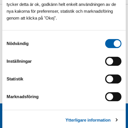
tycker detta är ok, godkänn helt enkelt användningen av de
nya kakorna för preferenser, statistik och marknadsföring
Så här säger våra kunder
genom att klicka på "Okej".
S
Nödvändig
a
m
t
Inställningar
y
c
k
Statistik
e
s
Marknadsföring
v
a
l
Kundservice:
Ytterligare information
support@poolklubben.se