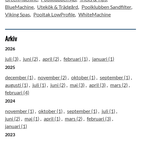
BlueMachine
Utekök & Trädgård
Poolklubben Sandfilter
Viking Spas
Pooltak LowProfile
WhiteMachine
Arkiv
2026
juli (3)
juni (2)
april (2)
februari (1)
januari (1)
2025
december (1)
november (2)
oktober (1)
september (1)
augusti (1)
juli (1)
juni (2)
maj (3)
april (3)
mars (2)
februari (4)
2024
november (1)
oktober (1)
september (1)
juli (1)
juni (2)
maj (1)
april (1)
mars (2)
februari (3)
januari (1)
2023