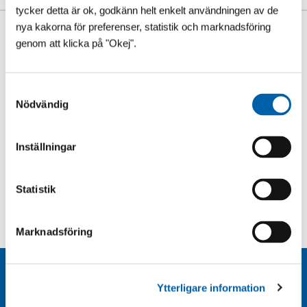
tycker detta är ok, godkänn helt enkelt användningen av de
nya kakorna för preferenser, statistik och marknadsföring
Så här säger våra kunder
genom att klicka på "Okej".
S
Nödvändig
a
m
t
Inställningar
y
c
k
Statistik
e
s
Marknadsföring
v
a
l
Kundservice:
Ytterligare information
support@poolklubben.se