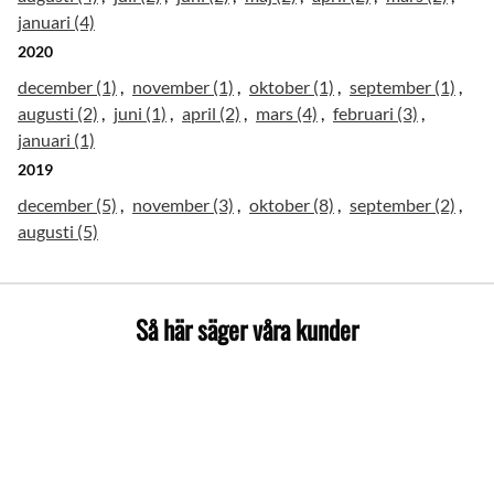
januari (4)
2020
december (1)
november (1)
oktober (1)
september (1)
augusti (2)
juni (1)
april (2)
mars (4)
februari (3)
januari (1)
2019
december (5)
november (3)
oktober (8)
september (2)
augusti (5)
Så här säger våra kunder