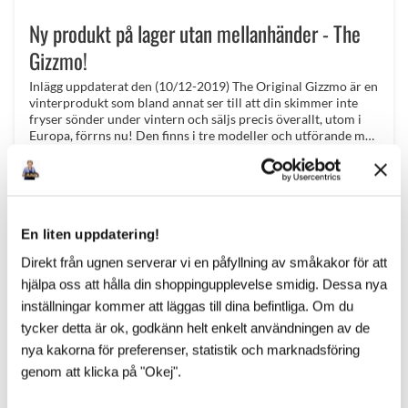
Ny produkt på lager utan mellanhänder - The
Gizzmo!
Inlägg uppdaterat den (10/12-2019) The Original Gizzmo är en
vinterprodukt som bland annat ser till att din skimmer inte
fryser sönder under vintern och säljs precis överallt, utom i
Europa, förrns nu! Den finns i tre modeller och utförande med
de fantastiska namnen! Regular Gizzmo, Super New Gizzmo
och The Ultra Gizzmo!
1–
5
av
5
En liten uppdatering!
Direkt från ugnen serverar vi en påfyllning av småkakor för att
hjälpa oss att hålla din shoppingupplevelse smidig. Dessa nya
inställningar kommer att läggas till dina befintliga. Om du
Kategorier
tycker detta är ok, godkänn helt enkelt användningen av de
nya kakorna för preferenser, statistik och marknadsföring
Pooler (84)
Poolmiljö (26)
Poolkemikalier (37)
genom att klicka på "Okej".
Spakemikalier (16)
Poolprodukter (73)
Leverantörer (55)
Mässor & Event (31)
Spabad (10)
Nyheter (79)