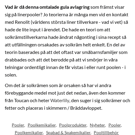
Vad är då denna omtalade gula avlagring
som främst visar
sig på linerpooler? Jo teorierna är många men vid en kontakt
med Renolit (världens största liner tillverkare - vad vi vet) så
hade de lite input i ärendet. De hade en teori om att
solkrämstillverkarna hade ändrat någonting i sina recept så
att utfällningen orsakades av solkräm helt enkelt. En del av
teorin baserades på att det oftast var småbarnsfamiljer som
drabbades och att det berodde på att vi smörjer in våra
telningar ordentligt innan de får vistas i eller runt poolen - i
solen.
Om det är solkrämen som är orsaken så har vi andra
förebyggande medel mot just det nedan, även den kommer
från Toucan och heter
Waterlily
, den suger i sig solkrämer och
fetter och placeras i skimmern / Bräddavloppet.
Pooler
Poolkemikalier
Poolprodukter
Nyheter
Pooler
Poolkemikalier
Spabad & Spakemikalier
Pooltillbehör