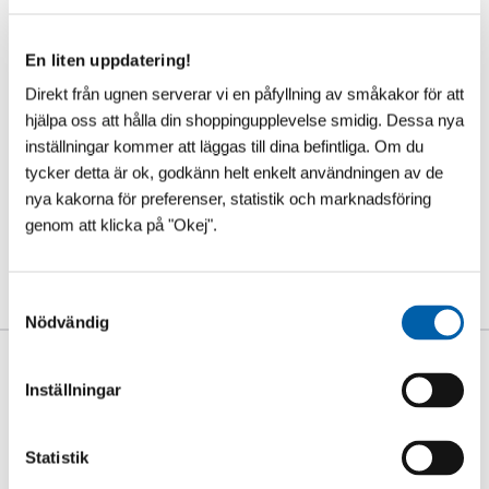
POOL LABBET™ (7)
Pooltak LowProfile (4)
Pooltak 2XLowProfile (4)
PoolDeck Trä (1)
En liten uppdatering!
Direkt från ugnen serverar vi en påfyllning av småkakor för att
Taggar
hjälpa oss att hålla din shoppingupplevelse smidig. Dessa nya
Pooler
Poolkemikalier
Poolrobotar
inställningar kommer att läggas till dina befintliga. Om du
Spabad & Spakemikalier
Pooltillbehör
Poolinstallation
tycker detta är ok, godkänn helt enkelt användningen av de
#poolblogg
#Spabadsblogg
Poolvärmepumpar
nya kakorna för preferenser, statistik och marknadsföring
GreenMachine
Poolklubben AB
Tricks & Tips
genom att klicka på "Okej".
BlueMachine
Utekök & Trädgård
Poolklubben Sandfilter
Viking Spas
Pooltak LowProfile
WhiteMachine
S
Nödvändig
a
m
Så här säger våra kunder
t
Inställningar
y
c
k
Statistik
e