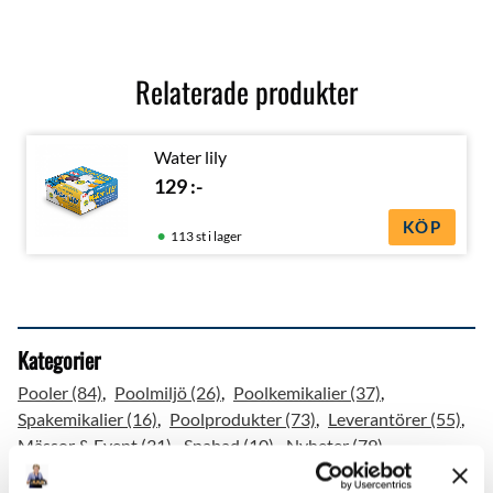
Relaterade produkter
Water lily
129
:-
KÖP
113 st i lager
Kategorier
Pooler (84)
Poolmiljö (26)
Poolkemikalier (37)
Spakemikalier (16)
Poolprodukter (73)
Leverantörer (55)
Mässor & Event (31)
Spabad (10)
Nyheter (79)
Tävlingar (3)
Poolvärme (10)
Test (4)
Utekök (2)