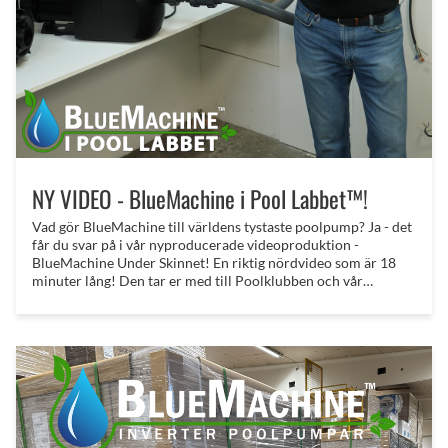
NY VIDEO - BlueMachine i Pool Labbet™!
Vad gör BlueMachine till världens tystaste poolpump? Ja - det
får du svar på i vår nyproducerade videoproduktion -
BlueMachine Under Skinnet! En riktig nördvideo som är 18
minuter lång! Den tar er med till Poolklubben och vår
testavdelning - PoolLabbet™ I denna video berättar vi allt -
från de initiala testerna av de första varuproverna tills vi hade
den första containern hemma 2023 (som vi sålde slut på
mindre än en vecka)!