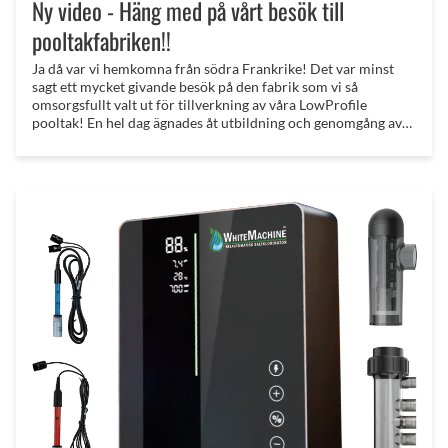
Ny video - Häng med på vårt besök till
pooltakfabriken!!
Ja då var vi hemkomna från södra Frankrike! Det var minst
sagt ett mycket givande besök på den fabrik som vi så
omsorgsfullt valt ut för tillverkning av våra LowProfile
pooltak! En hel dag ägnades åt utbildning och genomgång av
alla produkterna! Det var högsta tempo från att vi landade till
att vi kom hem igen 3 dagar senare!