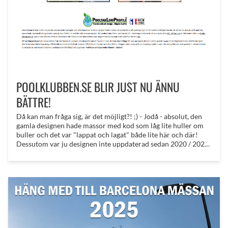
POOLKLUBBEN.SE BLIR JUST NU ÄNNU
BÄTTRE!
Då kan man fråga sig, är det möjligt?! ;) - Jodå - absolut, den
gamla designen hade massor med kod som låg lite huller om
buller och det var "lappat och lagat" både lite här och där!
Dessutom var ju designen inte uppdaterad sedan 2020 / 2021,
så det var verkligen dax! Nu är den inte helt klar än. . . De nya
funktionerna saknas ännu så länge, men det kommer
funktioner som kommer att skaka om Svenska poolbranschen
rejält, det är alltid kul. . .