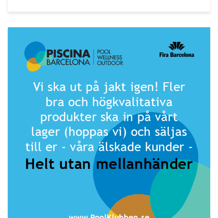
för att få lite mässkänsla så har vi klippt samman en 10
minuter lång video som ligger inbäddad i artikeln - mycket
nöje!