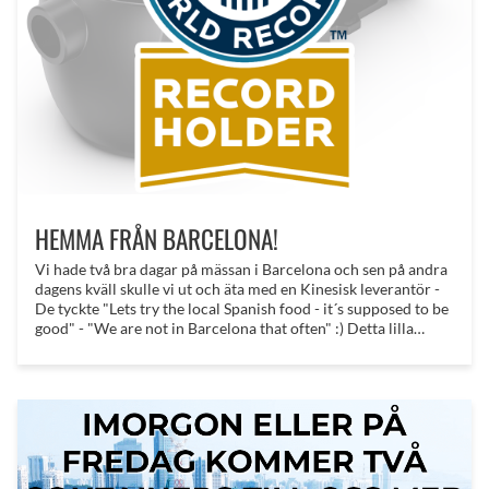
HEMMA FRÅN BARCELONA!
Vi hade två bra dagar på mässan i Barcelona och sen på andra
dagens kväll skulle vi ut och äta med en Kinesisk leverantör -
De tyckte "Lets try the local Spanish food - it´s supposed to be
good" - "We are not in Barcelona that often" :) Detta lilla
tilltag tog oss nästan till sjukhus med akut matförgiftning!