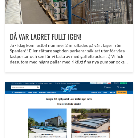
DÅ VAR LAGRET FULLT IGEN!
Ja - Idag kom lastbil nummer 2 inrullades på vårt lager från
Spanien!! Eller rättare sagt den parkerar såklart utanför våra
lastportar och sen får vi lasta av med gaffeltruckar! :) Vi fick
dessutom med några pallar med riktigt fina nya pumpar också
- vi har testat prover av dem sen mässan i Barcelona!