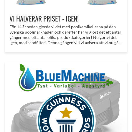
VI HALVERAR PRISET - IGEN!
För 14 år sedan gjorde vi det med poolkemikalierna på den
Svenska poolmarknaden och därefter har vi gjort det ett antal
gånger med ett antal olika produktkategorier! Nu gör vi det
igen, med sandfilter! Denna gången vill vi avisera att vi nu gått
ännu längre och skapat paket med antingen filtersand eller
filterglas! Till oslagbara priser!