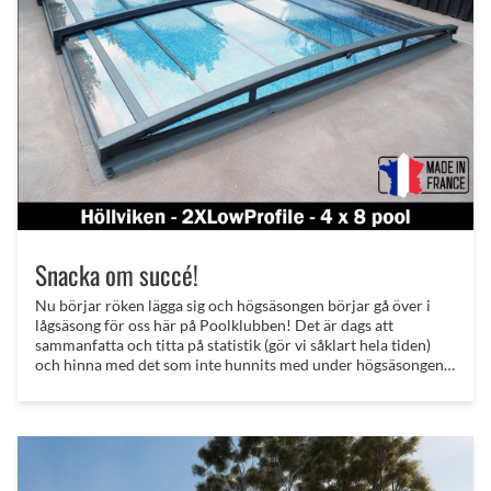
Snacka om succé!
Nu börjar röken lägga sig och högsäsongen börjar gå över i
lågsäsong för oss här på Poolklubben! Det är dags att
sammanfatta och titta på statistik (gör vi såklart hela tiden)
och hinna med det som inte hunnits med under högsäsongen -
"take up the slack" hade man sagt i USA - En sak som verkligen
sticker ut från säsong 2025, mer än någonting annat, är den
succé som våra franska pooltak har blivit. . . Jesus!