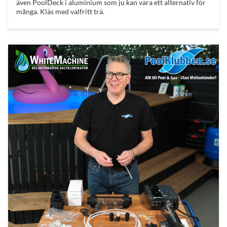
även PoolDeck i aluminium som ju kan vara ett alternativ för
många. Kläs med valfritt trä.