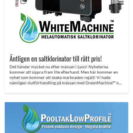
Äntligen en saltklorinator till rätt pris!
Det händer mycket nu efter mässan i Lyon! Nyheterna
kommer att sippra fram lite efterhand. Men här kommer en
nyhet som kommer att skaka marknaden rejält! Vi hade
nämligen slutförhandling på mässan med GreenMachine™ och
BlueMachine™ tillverkaren angående deras senaste produkt!
Det står nu klart att vi kommer att lansera på den Svenska
marknaden 2025!