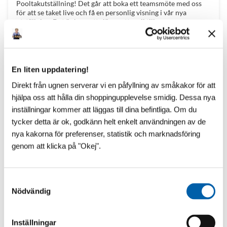
Pooltakutställning! Det går att boka ett teamsmöte med oss
för att se taket live och få en personlig visning i vår nya
utställning. Det är bara att slänga ett mail till
support@poolklubben.se så bokar vi ett möte. 🙂
En liten uppdatering!
Direkt från ugnen serverar vi en påfyllning av småkakor för att
hjälpa oss att hålla din shoppingupplevelse smidig. Dessa nya
inställningar kommer att läggas till dina befintliga. Om du
tycker detta är ok, godkänn helt enkelt användningen av de
nya kakorna för preferenser, statistik och marknadsföring
genom att klicka på "Okej".
S
Nödvändig
a
m
t
Inställningar