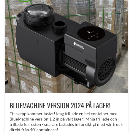
BLUEMACHINE VERSION 2024 PÅ LAGER!
Ett skepp kommer lastat! Idag trillade en hel container med
BlueMachine version 1.2 in på vårt lager! Mnja trillade och
trillade förresten - snarare lastades in försiktigt med vår truck
direkt från 40' containern!