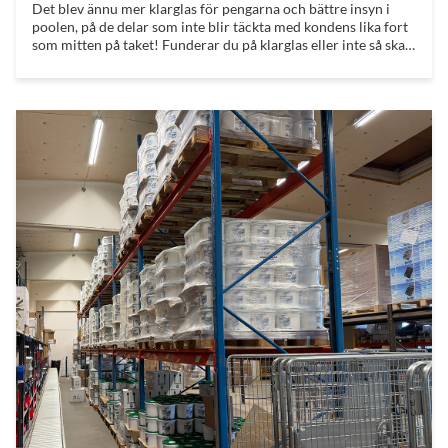
Det blev ännu mer klarglas för pengarna och bättre insyn i
poolen, på de delar som inte blir täckta med kondens lika fort
som mitten på taket! Funderar du på klarglas eller inte så ska
du läsa vår pooltakguide, där har vi en hel sektion som
avhandlar ämnet!