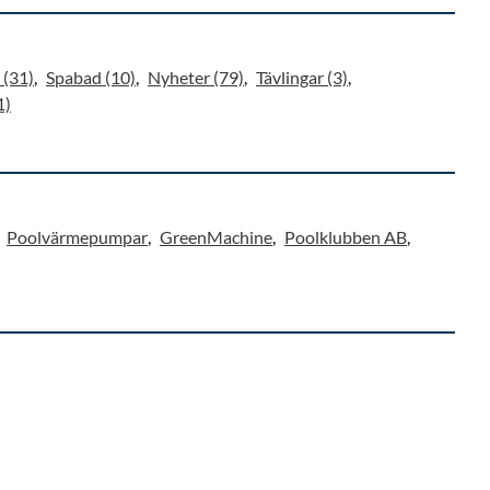
 (31)
Spabad (10)
Nyheter (79)
Tävlingar (3)
1)
Poolvärmepumpar
GreenMachine
Poolklubben AB