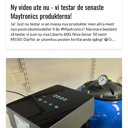
Ny video ute nu - vi testar de senaste
Maytronics produkterna!
Ja! Just nu testar vi en massa nya produkter men allra mest
nya poolrobotmodeller från #Maytronics! Närmare bestämt
så testar vi just nu nya Liberty 600, Niya Sonar 50 samt
M550! Därför är utomhus poolen fortfarande igång! 😀💦🌴
Massor på gång nu! Snart sticker vi ut på vår Europaresa, till
olika leverantörer och sen vidare till Lyon för #piscineglobal
- för att leta nya högkvalitativa Pool & Spa produkter!
Poolklubben - helt utan mellanhänder!