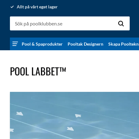
Allt på vårt eget lager
Pool & Spaprodukter
Pooltak Designern
Skapa Pooltekn
POOL LABBET™