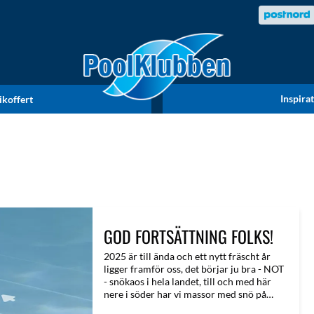
Inspira
ikoffert
GOD FORTSÄTTNING FOLKS!
2025 är till ända och ett nytt fräscht år
ligger framför oss, det börjar ju bra - NOT
- snökaos i hela landet, till och med här
nere i söder har vi massor med snö på
marken och minusgrader i luften! Men, så