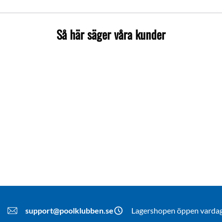
Så här säger våra kunder
support@poolklubben.se
Lagershopen öppen vardaga