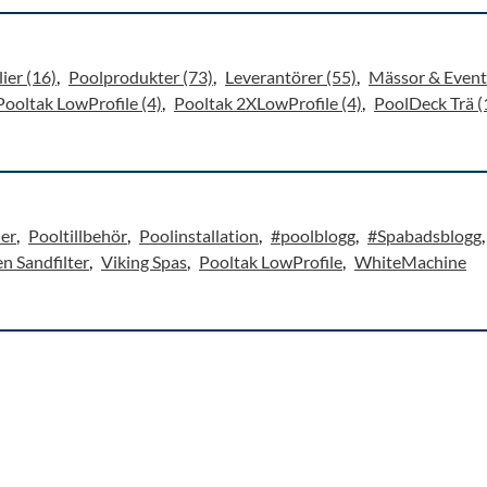
ier (16)
Poolprodukter (73)
Leverantörer (55)
Mässor & Event
Pooltak LowProfile (4)
Pooltak 2XLowProfile (4)
PoolDeck Trä (
ier
Pooltillbehör
Poolinstallation
#poolblogg
#Spabadsblogg
n Sandfilter
Viking Spas
Pooltak LowProfile
WhiteMachine