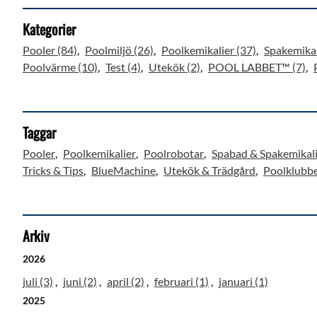
Kategorier
Pooler (84)
Poolmiljö (26)
Poolkemikalier (37)
Spakemikal
Poolvärme (10)
Test (4)
Utekök (2)
POOL LABBET™ (7)
Taggar
Pooler
Poolkemikalier
Poolrobotar
Spabad & Spakemikal
Tricks & Tips
BlueMachine
Utekök & Trädgård
Poolklubbe
Arkiv
2026
juli (3)
juni (2)
april (2)
februari (1)
januari (1)
2025