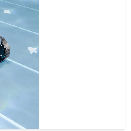
vaddå?! Det är väl trevligt, nä inte om man
ska bada i sitt spabad på morgonen och får
vada genom en snödriva - barfota! :)