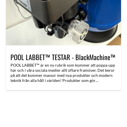
POOL LABBET™ TESTAR - BlackMachine™
POOL LABBET™ är en ny rubrik som kommer att poppa upp
här och i våra sociala medier allt oftare framöver. Det beror
på att det kommer massor med nya produkter och modern
teknik från alla håll i världen! Produkter som gör
poolägandet enklare och mer automatiserat. Den produkt
som vi börjat testa nu har vi varit med i utvecklingsarbetet
på. Inte jätte djupt men kommit med åsikter om diverse
funktioner.