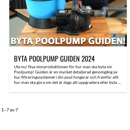
BYTA POOLPUMP GUIDEN 2024
Ute nu! Nya storproduktionen för hur man ska byta sin
Poolpump! Guiden är en mycket detaljerad genomgång av
hur filtreringssystemet i din pool fungerar och framför allt
hur man ska göra om det är dags att uppgradera eller byta ut
sin poolpump - med limskola och allt - Mycket nöje!
1–
7
av
7