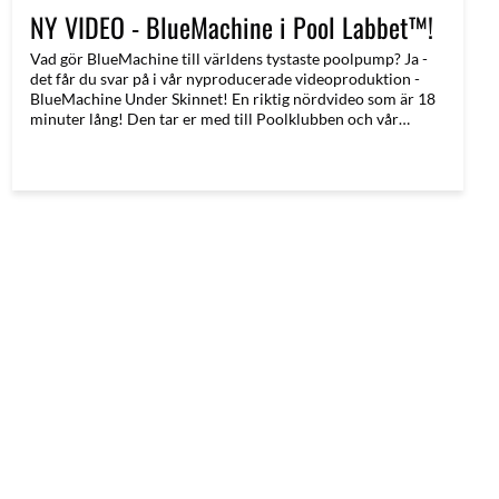
NY VIDEO - BlueMachine i Pool Labbet™!
Vad gör BlueMachine till världens tystaste poolpump? Ja -
det får du svar på i vår nyproducerade videoproduktion -
BlueMachine Under Skinnet! En riktig nördvideo som är 18
minuter lång! Den tar er med till Poolklubben och vår
testavdelning - PoolLabbet™ I denna video berättar vi allt -
från de initiala testerna av de första varuproverna tills vi
hade den första containern hemma 2023 (som vi sålde slut
på mindre än en vecka)!