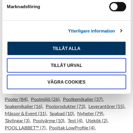
s
Marknadsföring
v
KÖP
190 st i lager
a
l
Ytterligare information
PVC Skruvskarv 50mm
69
:-
TILLÅT ALLA
KÖP
176 st i lager
TILLÅT URVAL
VÄGRA COOKIES
Kategorier
Pooler (84)
Poolmiljö (26)
Poolkemikalier (37)
Spakemikalier (16)
Poolprodukter (73)
Leverantörer (55)
Mässor & Event (31)
Spabad (10)
Nyheter (79)
Tävlingar (3)
Poolvärme (10)
Test (4)
Utekök (2)
POOL LABBET™ (7)
Pooltak LowProfile (4)