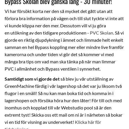
Bypass Skolan blev ganska lång - 30 minuter!
Vi har försökt korta ner den så mycket det gått utan att
förlora bra information på vägen och till slut tyckte vi inte att
vi kunde klippa ner den mer. Dessutom vill vi ju göra
en utökning av den tidigare produktionen -
PVC Skolan
. Så vi
gjorde en riktig djupdykning i ämnet och limmade helt enkelt
samman en hel Bypass koppling mer eller mindre live framför
kamerorna och under tiden vi gör det så kommer vi med
många bra tips om vad man ska tänka på när man limmar
PVC i allmänhet och Bypass ventilen i synnerhet.
Samtidigt som vi gjorde det
så blev ju vår utställning av
GreenMachine färdig i vår lagershop så det var ju liksom två
flugor i en smäll! Så nu kan man boka tid och komma in i
lagershopen och försöka höra hur den låter! För till och med
inomhus och kopplad till vår Webstudio pool så är den
extremt tyst! Skicka oss ett mail om ni är i närheten så bokar
vi en tid för visning av underverket!
Klicka här för