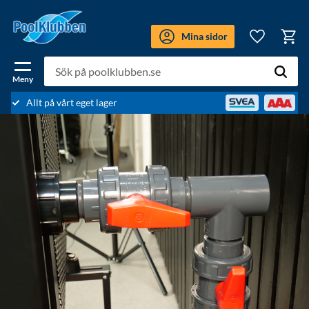
Meny
Mina sidor
Kundv
Favoriter
Allt på vårt eget lager