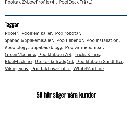
Pooltak 2XLowProfile (4)
PoolDeck Trä (1)
Taggar
Pooler
Poolkemikalier
Poolrobotar
Spabad & Spakemikalier
Pooltillbehör
Poolinstallation
#poolblogg
#Spabadsblogg
Poolvärmepumpar
GreenMachine
Poolklubben AB
Tricks & Tips
BlueMachine
Utekök & Trädgård
Poolklubben Sandfilter
Viking Spas
Pooltak LowProfile
WhiteMachine
Så här säger våra kunder