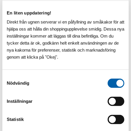
35 995
:-
KÖP
I lager
En liten uppdatering!
PRISSTOPPAD 2025
Direkt från ugnen serverar vi en påfyllning av småkakor för att
hjälpa oss att hålla din shoppingupplevelse smidig. Dessa nya
PVC Vinkel 90° 50mm
inställningar kommer att läggas till dina befintliga. Om du
31
:-
tycker detta är ok, godkänn helt enkelt användningen av de
nya kakorna för preferenser, statistik och marknadsföring
KÖP
551 st i lager
genom att klicka på "Okej".
S
GreenMachine XXL Poolvärmepump
Nödvändig
för 50 - 80 m³ pooler
a
44 995
:-
m
KÖP
t
I lager
Inställningar
y
PRISSTOPPAD 2025
c
k
Statistik
PVC Vinkel 45° 50mm
e
34
:-