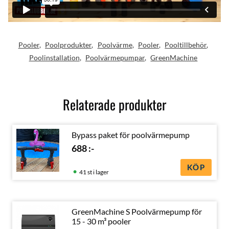
Pooler
Poolprodukter
Poolvärme
Pooler
Pooltillbehör
Poolinstallation
Poolvärmepumpar
GreenMachine
Relaterade produkter
Bypass paket för poolvärmepump
688
:-
KÖP
41 st i lager
GreenMachine S Poolvärmepump för
15 - 30 m³ pooler