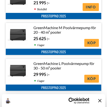
21 995
:-
INFO
Slutsåld
PRISSTOPPAD 2025
GreenMachine M Poolvärmepump för
20 - 40 m³ pooler
25 625
:-
KÖP
I lager
PRISSTOPPAD 2025
GreenMachine L Poolvärmepump för
30 - 50 m³ pooler
29 995
:-
KÖP
I lager
PRISSTOPPAD 2025
GreenMachine XL Poolvärmepump för
40 - 60 m³ pooler