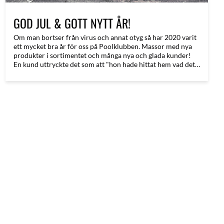
GOD JUL & GOTT NYTT ÅR!
Om man bortser från virus och annat otyg så har 2020 varit
ett mycket bra år för oss på Poolklubben. Massor med nya
produkter i sortimentet och många nya och glada kunder!
En kund uttryckte det som att "hon hade hittat hem vad det
gäller tillbehör till pool". Lite så kan det kanske vara för
många! Blixtsnabba leveranser i kombination med låga
priser och hög kvalité är nog en oslagbar kombination och
jätteroligt att det uppskattas!