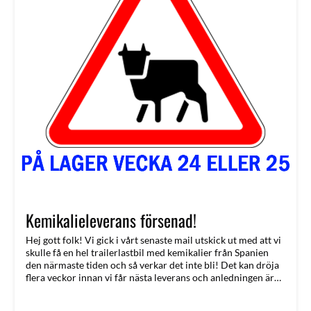
Kemikalieleverans försenad!
Hej gott folk! Vi gick i vårt senaste mail utskick ut med att vi
skulle få en hel trailerlastbil med kemikalier från Spanien
den närmaste tiden och så verkar det inte bli! Det kan dröja
flera veckor innan vi får nästa leverans och anledningen är
bristen på TCCA (Triklor) på världsmarknaden! Triklor finns
i alla klortabletter för pool och spa!