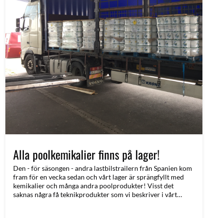
Alla poolkemikalier finns på lager!
Den - för säsongen - andra lastbilstrailern från Spanien kom
fram för en vecka sedan och vårt lager är sprängfyllt med
kemikalier och många andra poolprodukter! Visst det
saknas några få teknikprodukter som vi beskriver i vårt
tidigare blogginlägg men det viktigaste (kemikalierna) finns
på lager!