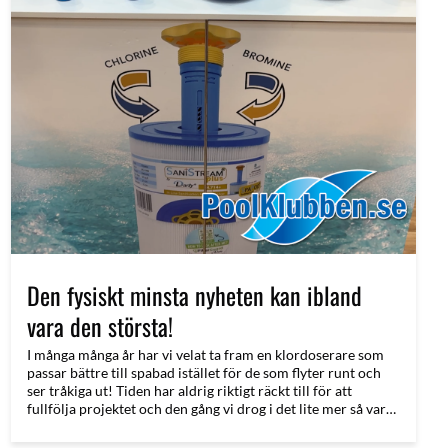
Den fysiskt minsta nyheten kan ibland
vara den största!
I många många år har vi velat ta fram en klordoserare som
passar bättre till spabad istället för de som flyter runt och
ser tråkiga ut! Tiden har aldrig riktigt räckt till för att
fullfölja projektet och den gång vi drog i det lite mer så var
kostnaden enorm för att ta fram gjutformarna. Det var ett
tag sedan (innan 3D printrarna gjorde sitt intåg) :)