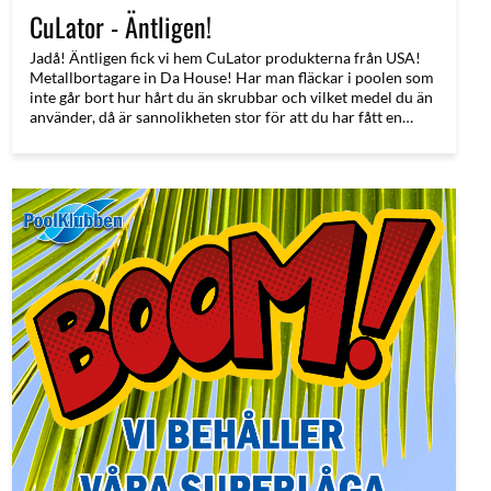
CuLator - Äntligen!
Jadå! Äntligen fick vi hem CuLator produkterna från USA!
Metallbortagare in Da House! Har man fläckar i poolen som
inte går bort hur hårt du än skrubbar och vilket medel du än
använder, då är sannolikheten stor för att du har fått en
metallutfällning i vattnet och isåfall så har vi numera
medicinen för det. Direkt från tillverkaren i Florida - Utan
Mellanhänder!