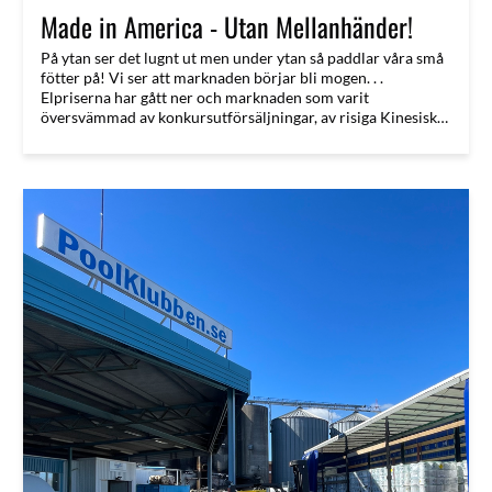
Made in America - Utan Mellanhänder!
På ytan ser det lugnt ut men under ytan så paddlar våra små
fötter på! Vi ser att marknaden börjar bli mogen. . .
Elpriserna har gått ner och marknaden som varit
översvämmad av konkursutförsäljningar, av risiga Kinesiska
spabad, från kolleger i branschen (som satt tofflorna) börjar
nu lugna ner sig!