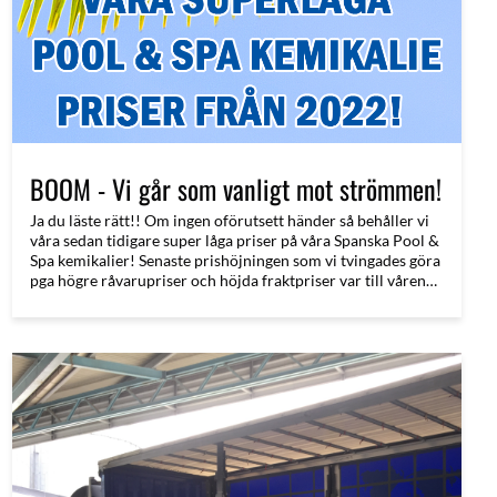
BOOM - Vi går som vanligt mot strömmen!
Ja du läste rätt!! Om ingen oförutsett händer så behåller vi
våra sedan tidigare super låga priser på våra Spanska Pool &
Spa kemikalier! Senaste prishöjningen som vi tvingades göra
pga högre råvarupriser och höjda fraktpriser var till våren
2022. Hur vi kan behålla våra redan låga priser när alla
andra höjer 20 - 30% kanske du vill läsa mer om nedan!
Dessutom finns det fler nyheter nedan!