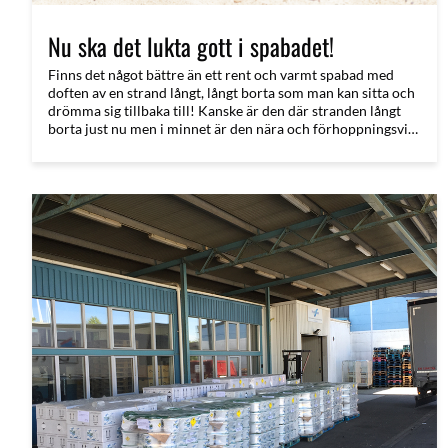
Nu ska det lukta gott i spabadet!
Finns det något bättre än ett rent och varmt spabad med
doften av en strand långt, långt borta som man kan sitta och
drömma sig tillbaka till! Kanske är den där stranden långt
borta just nu men i minnet är den nära och förhoppningsvis
är den snart nåbar igen! Man säger att doftminnet är det
starkaste vi har och det är inte utan att man kan hålla med.