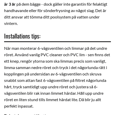
är 3 år
på dem bägge - dock gäller inte garantin för felaktigt
handhavande eller för sönderfrysning av något slag. Det är
ditt ansvar att tömma ditt poolsystem på vatten under
vintern.
Installations tips:
När man monterar 6-vägsventilen och limmar på det undre
röret. Använd vanlig
PVC cleaner
och
PVC lim
- sen finns det
ett knep, rengör ytorna som ska limmas precis som vanligt,
limma samman nedre röret och tryck i det någorlunda rätt i
kopplingen på undersidan av 6-vägsventilen och skruva
snabbt som attan fast 6-vägsventilen på filtret någorlunda
hårt, tryck samtidigt upp undre röret och justera så 6-
vägsventilen blir rak innan limmet härdar. Håll upp undre
röret en liten stund tills limmet härdat lite. Då blir ju allt
perfekt inpassat.