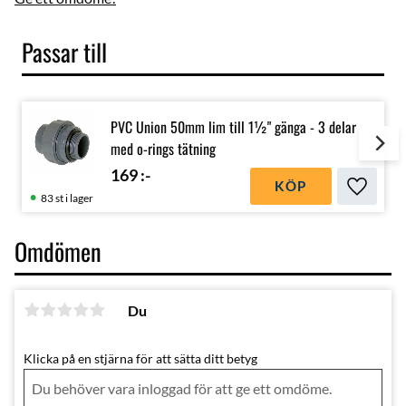
Passar till
PVC Union 50mm lim till 1½" gänga - 3 delar
med o-rings tätning
169
:-
KÖP
Lägg till
83 st i lager
Omdömen
Du
Klicka på en stjärna för att sätta ditt betyg