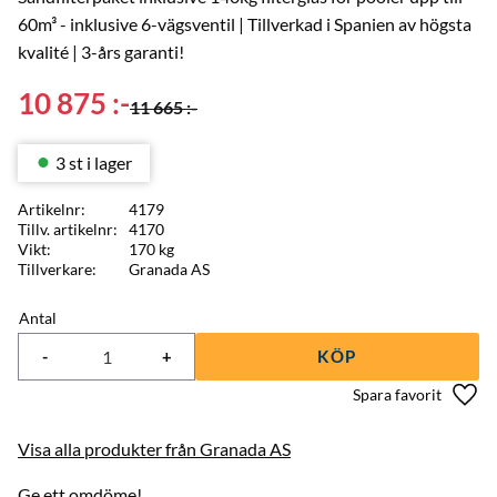
60m³ - inklusive 6-vägsventil | Tillverkad i Spanien av högsta
kvalité | 3-års garanti!
Nedsatt pris:
10 875
:-
Ordinarie pris:
11 665
:-
3 st i lager
Artikelnr
4179
Tillv. artikelnr
4170
Vikt
170 kg
Tillverkare
Granada AS
Antal
-
+
KÖP
Lägg 
Visa alla produkter från Granada AS
Ge ett omdöme!