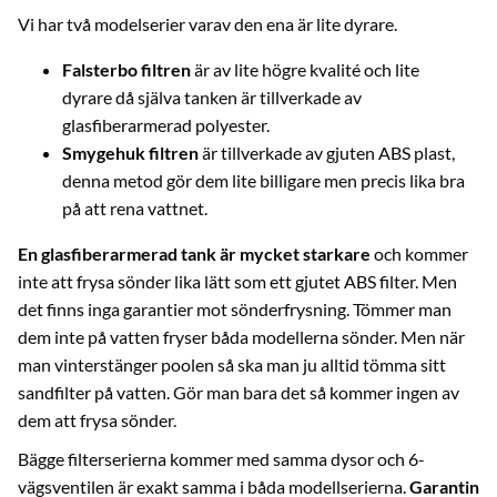
Vi har två modelserier varav den ena är lite dyrare.
Falsterbo filtren
är av lite högre kvalité och lite
dyrare då själva tanken är tillverkade av
glasfiberarmerad polyester.
Smygehuk filtren
är tillverkade av gjuten ABS plast,
denna metod gör dem lite billigare men precis lika bra
på att rena vattnet.
En glasfiberarmerad tank är mycket starkare
och kommer
inte att frysa sönder lika lätt som ett gjutet ABS filter. Men
det finns inga garantier mot sönderfrysning. Tömmer man
dem inte på vatten fryser båda modellerna sönder. Men när
man vinterstänger poolen så ska man ju alltid tömma sitt
sandfilter på vatten. Gör man bara det så kommer ingen av
dem att frysa sönder.
Bägge filterserierna kommer med samma dysor och 6-
vägsventilen är exakt samma i båda modellserierna.
Garantin