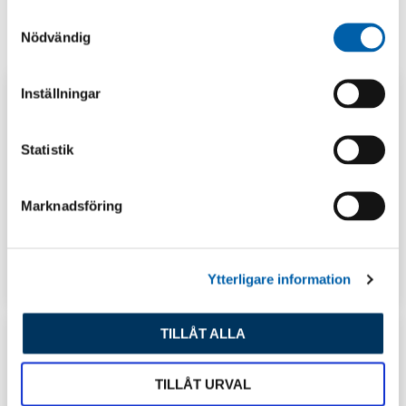
S
Nödvändig
a
m
t
Inställningar
y
c
k
Statistik
e
s
Marknadsföring
v
a
l
GUIDER
LAGERSHOP
Ytterligare information
TILLÅT ALLA
TILLÅT URVAL