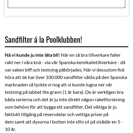
Sandfilter á la Poolklubben!
Nä vi kunde ju inte låta bli!
När en så bra tillverkare faller
rakt ner i våra knä - via vår Spanska kemikalietillverkare - då
var saken biff och testning påbörjades. När vi dessutom fick
höra att de har över 100.000 sandfilter sålda på den Spanska
marknaden så tyckte vi nog att vi kunde lugna ner vår
testning på labbet lite grann (1 år bara). De är verkligen bra
båda serierna och det är ju inte direkt någon raketforskning
som behövs för att bygga ett sandfilter. Det viktiga är ju
faktiskt tillgång på reservdelar och vettiga priser på
dem samt att dysorna i botten inte slits ut på sisådär en 5 -
10 år.