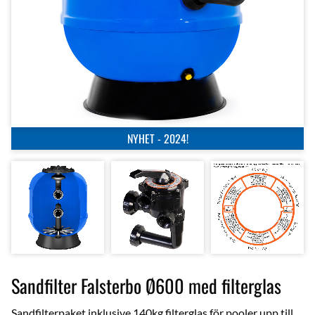
NYHET - 2024!
Sandfilter Falsterbo Ø600 med filterglas
Sandfilterpaket inklusive 140kg filterglas för pooler upp till