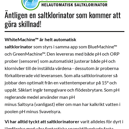
Äntligen en saltklorinator som kommer att
göra skillnad!
WhiteMachine™ är helt automatisk
saltklorinator
som styrs i samma app som BlueMachine™
och GreenMachine™. Den levereras med både pH och ORP
prober (sensorer) som automatiskt justerar både pH och
klornivåer till de inställda värdena - dessutom är proberna
förkalibrerade vid leveransen. Som alla saltklorinatorer så
jobbar den optimalt från en vattentemperatur på 15° och
uppåt. Såklart ingår tempgivare och flödesbrytare. Som pH
reglerande medel använder man
pH
minus Saltsyra
(vanligast) eller om man har kalkrikt vatten i
poolen
pH minus Svavelsyra
.
Vi har alltid tyckt att saltklorinatorer
varit alldeles för dyrt i
jämförelse med våra fantastiska spansktillverkade fasta