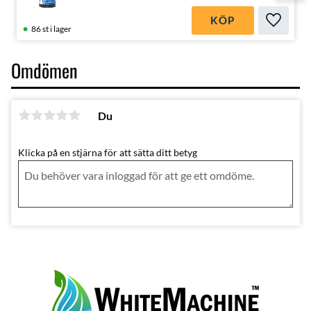
KÖP
Lägg till
86 st i lager
Omdömen
Du
Klicka på en stjärna för att sätta ditt betyg