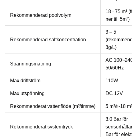
18 - 75 m³ (fu
Rekommenderad poolvolym
ner till 5m³)
3 – 5
Rekommenderad saltkoncentration
(rekommende
3g/L)
AC 100~240V
Spänningsmatning
50/60Hz
Max driftström
110W
Max utspänning
DC 12V
Rekommenderat vattenflöde (m³/timme)
5 m³/t~18 m³/t
3.0 Bar för
Rekommenderat systemtryck
sensorhållare,
Bar för elektro