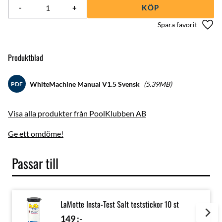
-
+
KÖP
Lägg 
Produktblad
WhiteMachine Manual V1.5 Svensk
5.39MB
PDF
Visa alla produkter från PoolKlubben AB
Ge ett omdöme!
Passar till
LaMotte Insta-Test Salt teststickor 10 st
149
:-