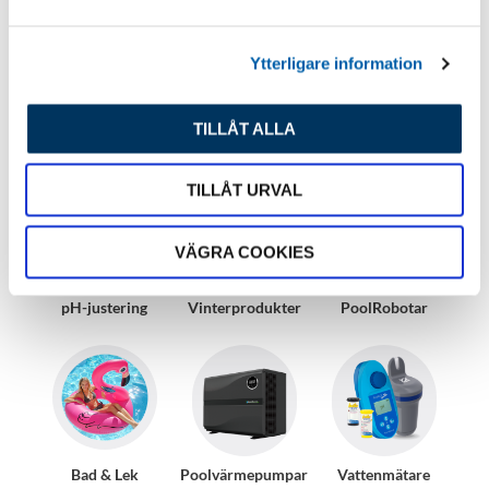
a
l
Ytterligare information
Utforska sortimentet
TILLÅT ALLA
TILLÅT URVAL
VÄGRA COOKIES
pH-justering
Vinterprodukter
PoolRobotar
Bad & Lek
Poolvärmepumpar
Vattenmätare