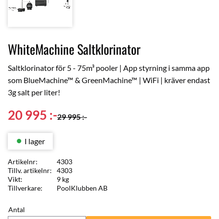
WhiteMachine Saltklorinator
Saltklorinator för 5 - 75m³ pooler | App styrning i samma app
som BlueMachine™ & GreenMachine™ | WiFi | kräver endast
3g salt per liter!
Nedsatt pris:
20 995
:-
Ordinarie pris:
29 995
:-
I lager
Artikelnr
4303
Tillv. artikelnr
4303
Vikt
9 kg
Tillverkare
PoolKlubben AB
Antal