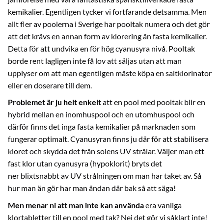
kemikalier. Egentligen tycker vi fortfarande detsamma. Men
allt fler av poolerna i Sverige har pooltak numera och det gör
att det krävs en annan form av klorering än fasta kemikalier.
Detta för att undvika en för hög cyanusyra nivå. Pooltak
borde rent lagligen inte få lov att säljas utan att man
upplyser om att man egentligen måste köpa en saltklorinator
eller en doserare till dem.
Problemet är ju helt enkelt
att en pool med pooltak blir en
hybrid mellan en inomhuspool och en utomhuspool och
därför finns det inga fasta kemikalier på marknaden som
fungerar optimalt. Cyanusyran finns ju där för att stabilisera
kloret och skydda det från solens UV strålar. Väljer man ett
fast klor utan cyanusyra (hypoklorit) bryts det
ner blixtsnabbt av UV strålningen om man har taket av. Så
hur man än gör har man ändan där bak så att säga!
Men menar ni att man inte kan använda
era vanliga
klortabletter till en pool med tak? Nej det gör vi såklart inte!