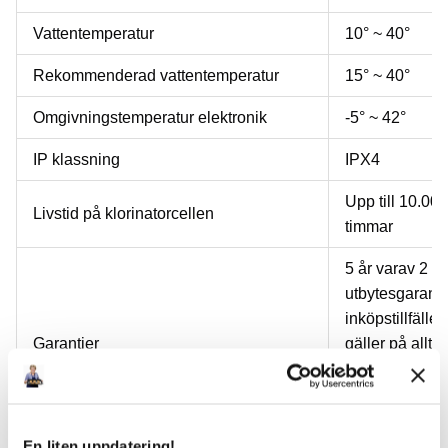
Vattentemperatur
10° ~ 40°
Rekommenderad vattentemperatur
15° ~ 40°
Omgivningstemperatur elektronik
-5° ~ 42°
IP klassning
IPX4
Upp till 10.000
Livstid på klorinatorcellen
timmar
5 år varav 2 år
utbytesgaranti
inköpstillfället 
Garantier
gäller på allt 
förbrukningsde
som har 1 års
garanti.
En liten uppdatering!