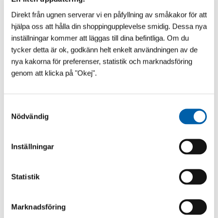
Vikt netto
9 kg
Direkt från ugnen serverar vi en påfyllning av småkakor för att
hjälpa oss att hålla din shoppingupplevelse smidig. Dessa nya
OBS: LADDA ALLTID HEM DEN SENASTE MANUALEN
inställningar kommer att läggas till dina befintliga. Om du
INNAN INSTALLATION - ÄNDRINGAR OCH
tycker detta är ok, godkänn helt enkelt användningen av de
REKOMMENDATIONER KAN ÄNDRAS EFTER TRYCK!
nya kakorna för preferenser, statistik och marknadsföring
OBS: VID DRIFTSÄTTNING - TILLSE ALLTID ATT
genom att klicka på "Okej".
FLÖDESBRYTAREN FUNGERAR SOM DEN SKA SÅ INTE
KLORINATORN FÖRSÖKER PRODUCERA UTAN FLÖDE!
S
Nödvändig
a
m
t
Inställningar
y
c
k
Statistik
e
s
Marknadsföring
v