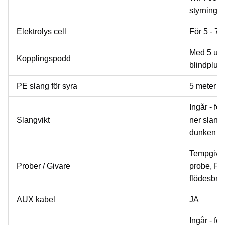
styrning
Elektrolys cell
För 5 - 75
Med 5 utta
Kopplingspodd
blindplug
PE slang för syra
5 meter i
Ingår - för
Slangvikt
ner slange
dunken
Tempgiva
Prober / Givare
probe, Re
flödesbryt
AUX kabel
JA
Ingår - f