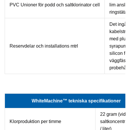
PVC Unioner för podd och saltklorinator cell
lim anslut
ringstäta
Det ingår
kabelstrap
med plugg
Reservdelar och installations mtrl
syrapump
silicon fet,
väggfäste
probehåll
WhiteMachine™ tekniska specifikationer
22 gram (vid
Klorproduktion per timme
saltkoncentrat
/ liter)