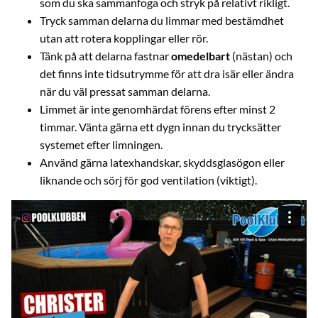
som du ska sammanfoga och stryk på relativt rikligt.
Tryck samman delarna du limmar med bestämdhet
utan att rotera kopplingar eller rör.
Tänk på att delarna fastnar
omedelbart
(nästan) och
det finns inte tidsutrymme för att dra isär eller ändra
när du väl pressat samman delarna.
Limmet är inte genomhärdat förens efter minst 2
timmar. Vänta gärna ett dygn innan du trycksätter
systemet efter limningen.
Använd gärna latexhandskar, skyddsglasögon eller
liknande och sörj för god ventilation (viktigt).