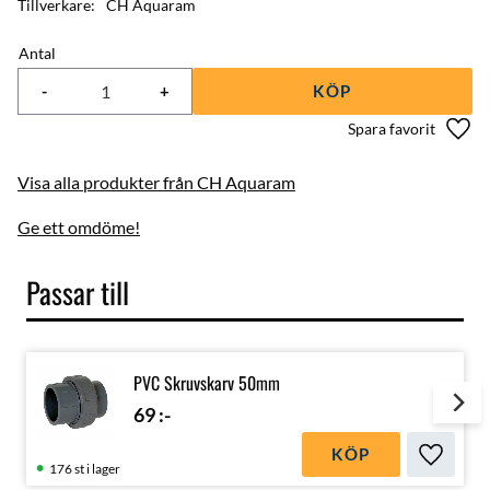
Tillverkare
CH Aquaram
Antal
-
+
KÖP
Lägg 
Visa alla produkter från CH Aquaram
Ge ett omdöme!
Passar till
PVC Skruvskarv 50mm
69
:-
KÖP
Lägg till
176 st i lager