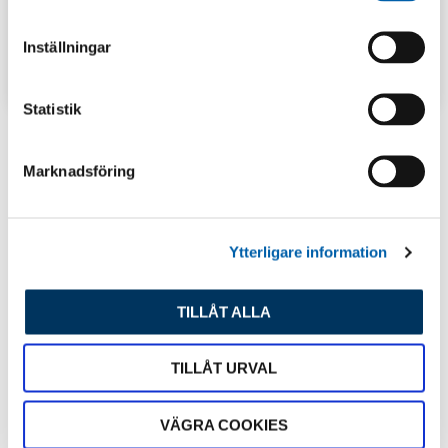
m
t
Inställningar
y
TIPS & INSPIRATION
c
k
Statistik
e
s
Marknadsföring
Senaste inlägg
v
a
l
Ytterligare information
TILLÅT ALLA
TILLÅT URVAL
VÄGRA COOKIES