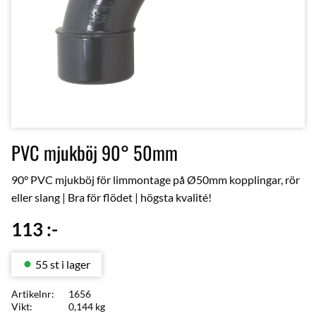
PVC mjukböj 90° 50mm
90° PVC mjukböj för limmontage på Ø50mm kopplingar, rör
eller slang | Bra för flödet | högsta kvalité!
113
:-
55 st i lager
Artikelnr
1656
Vikt
0,144 kg