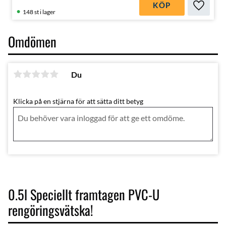
KÖP
Lägg till
148 st i lager
Omdömen
Du
Klicka på en stjärna för att sätta ditt betyg
0.5l Speciellt framtagen PVC-U
rengöringsvätska!