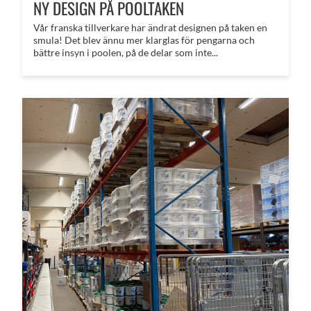
NY DESIGN PÅ POOLTAKEN
Vår franska tillverkare har ändrat designen på taken en
smula! Det blev ännu mer klarglas för pengarna och
bättre insyn i poolen, på de delar som inte...