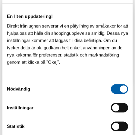
En liten uppdatering!
Direkt från ugnen serverar vi en påfyllning av småkakor för att
hjälpa oss att hålla din shoppingupplevelse smidig. Dessa nya
inställningar kommer att läggas till dina befintliga. Om du
tycker detta är ok, godkänn helt enkelt användningen av de
nya kakorna för preferenser, statistik och marknadsföring
genom att klicka på "Okej".
TIPS & INSPIRATION
S
Nödvändig
a
m
t
Senaste inlägg
Inställningar
y
c
k
Statistik
e