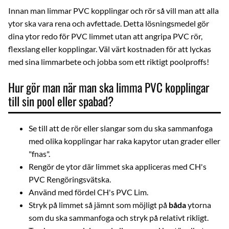
Innan man limmar PVC kopplingar och rör så vill man att alla
ytor ska vara rena och avfettade. Detta lösningsmedel gör
dina ytor redo för PVC limmet utan att angripa PVC rör,
flexslang eller kopplingar. Väl värt kostnaden för att lyckas
med sina limmarbete och jobba som ett riktigt poolproffs!
Hur gör man när man ska limma PVC kopplingar
till sin pool eller spabad?
Se till att de rör eller slangar som du ska sammanfoga
med olika kopplingar har raka kapytor utan grader eller
"fnas".
Rengör de ytor där limmet ska appliceras med
CH's
PVC Rengöringsvätska
.
Använd med fördel
CH's PVC Lim
.
Stryk på limmet så jämnt som möjligt på
båda
ytorna
som du ska sammanfoga och stryk på relativt rikligt.