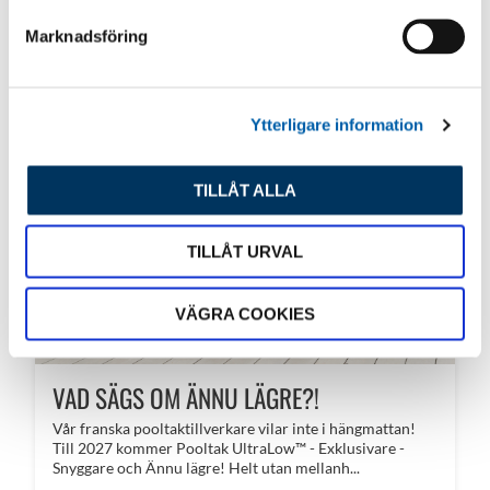
s
Marknadsföring
v
a
l
Ytterligare information
TILLÅT ALLA
TILLÅT URVAL
VÄGRA COOKIES
VAD SÄGS OM ÄNNU LÄGRE?!
​Vår franska pooltaktillverkare vilar inte i hängmattan!
Till 2027 kommer Pooltak UltraLow™ - Exklusivare -
Snyggare och Ännu lägre! Helt utan mellanh...