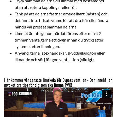
Tryck samman delarna du limmar med bestämdhet
utan att rotera kopplingar eller rör.
Tänk på att delarna fastnar
omedelbart
(nästan) och
det finns inte tidsutrymme för att dra isär eller ändra
när du väl pressat samman delarna.
Limmet är inte genomhärdat förens efter minst 2
timmar. Vänta gärna ett dygn innan du trycksätter
systemet efter limningen.
Använd gärna latexhandskar, skyddsglasögon eller
liknande och sörj för god ventilation (viktigt).
Här kommer vår senaste limskola för Bypass ventilen - Den innehåller
mycket bra tips för dig som ska limma PVC!