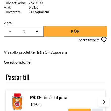
Tillv. artikelnr
7620500
Vikt
0,5 kg
Tillverkare
CH Aquaram
Antal
-
+
KÖP
Lägg 
Visa alla produkter från CH Aquaram
Ge ett omdöme!
Passar till
PVC CH Lim 250ml pensel
115
:-