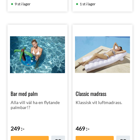
9 st i lager
1 st i lager
Bar med palm
Classic madrass
Alla vill väl ha en flytande
Klassisk vit luftmadrass.
palmbar!?
249
:-
469
:-