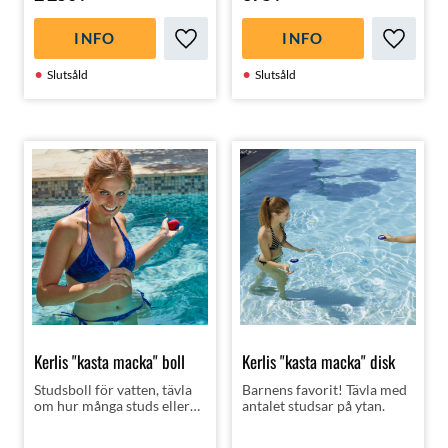
INFO
INFO
Lägg till i favoriter
Lägg till
Slutsåld
Slutsåld
Kerlis "kasta macka" boll
Kerlis "kasta macka" disk
Studsboll för vatten, tävla
Barnens favorit! Tävla med
om hur många studs eller
antalet studsar på ytan.
hitta på en egen lek!