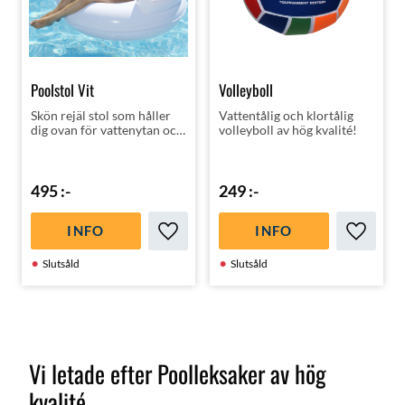
Poolstol Vit
Volleyboll
Skön rejäl stol som håller
Vattentålig och klortålig
dig ovan för vattenytan och
volleyboll av hög kvalité!
med riktig mugghållare som
håller formen.
495
:-
249
:-
INFO
INFO
Lägg till i favoriter
Lägg till
Slutsåld
Slutsåld
Vi letade efter Poolleksaker av hög
kvalité