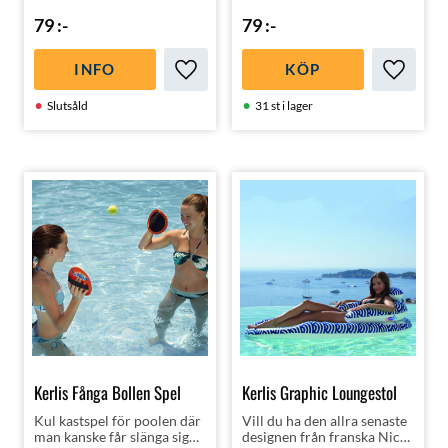
79
:-
79
:-
INFO
KÖP
Lägg till i favoriter
Lägg till
Slutsåld
31 st i lager
Kerlis Fånga Bollen Spel
Kerlis Graphic Loungestol
Kul kastspel för poolen där
Vill du ha den allra senaste
man kanske får slänga sig
designen från franska Nice