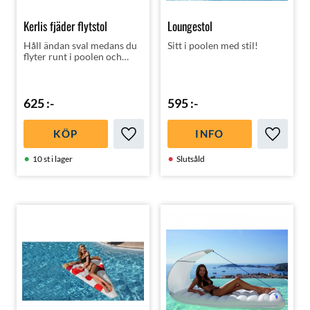
Kerlis fjäder flytstol
Loungestol
Håll ändan sval medans du
Sitt i poolen med stil!
flyter runt i poolen och
njuter av sommaren! Fälls
samman till en liten fin
väska som ingår | super
smart konstruktion!
625
:-
595
:-
KÖP
INFO
Lägg till i favoriter
Lägg till
10 st i lager
Slutsåld