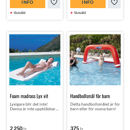
INFO
INFO
Lägg till i favoriter
Lägg till
Slutsåld
Slutsåld
Foam madrass Lyx vit
Handbollsmål för barn
Lyxigare blir det inte!
Detta handbollsmålet är för
Denna är inte uppblåsbar
barn eller för vuxna barn!
utan gjord av foam en riktig
kvalitéts produkt!
2 250
:-
375
:-