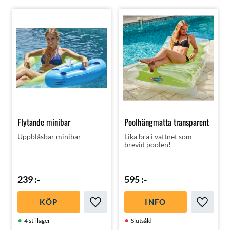
Flytande minibar
Poolhängmatta transparent
Uppblåsbar minibar
Lika bra i vattnet som
brevid poolen!
239
:-
595
:-
KÖP
INFO
Lägg till i favoriter
Lägg till
4 st i lager
Slutsåld