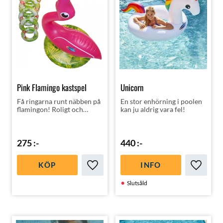
Pink Flamingo kastspel
Unicorn
Få ringarna runt näbben på
En stor enhörning i poolen
flamingon! Roligt och
kan ju aldrig vara fel!
fräckt kastspel!
275
:-
440
:-
KÖP
INFO
Lägg till i favoriter
Lägg till
Slutsåld