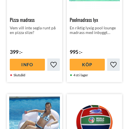
Pizza madrass
Poolmadrass lyx
Vem vill inte segla runt på
En riktig lyxig pool lounge
en pizza slize?
madrass med inbyggt
solskydd!
399
:-
995
:-
INFO
KÖP
Lägg till i favoriter
Lägg till
Slutsåld
4 st i lager