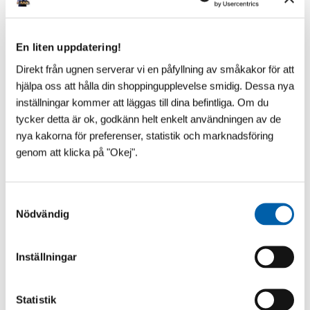
vattenmadrass
Vill du ha den allra senaste
designen från franska Nice
Vill du ha den allra senaste
så är detta
designen från franska Nice
vattenmadrassen för dig |
så är detta
Gott om plats!
En liten uppdatering!
vattenmadrassen för dig |
625
:-
595
:-
Graphic design | Hög
Direkt från ugnen serverar vi en påfyllning av småkakor för att
kvalité!
hjälpa oss att hålla din shoppingupplevelse smidig. Dessa nya
KÖP
INFO
Lägg till i favoriter
Lägg till
inställningar kommer att läggas till dina befintliga. Om du
30 st i lager
Slutsåld
tycker detta är ok, godkänn helt enkelt användningen av de
nya kakorna för preferenser, statistik och marknadsföring
genom att klicka på "Okej".
S
Nödvändig
a
m
t
Inställningar
y
c
k
Statistik