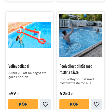
Volleybollspel
Poolvolleybollnät med
rostfria fäste
Alltid kul att ha något att
göra i poolen!
Poolvolleybollnät med
rostfritt fäste för alla
Poolstorlekar | Made in
Malmö!
599
:-
6 250
:-
KÖP
KÖP
Lägg till i favoriter
Lägg till