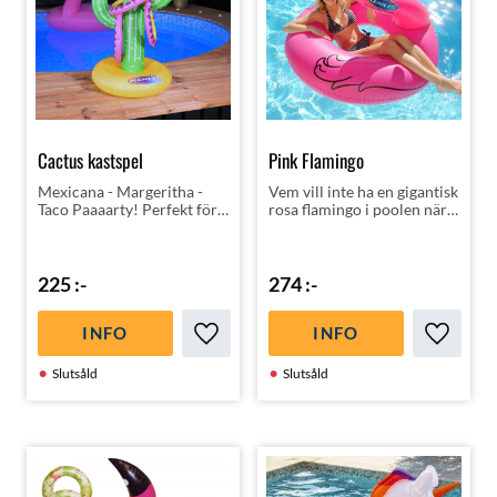
Cactus kastspel
Pink Flamingo
Mexicana - Margeritha -
Vem vill inte ha en gigantisk
Taco Paaaarty! Perfekt för
rosa flamingo i poolen när
poolparty med mexikansk
gästerna kommer på
touch! Tre uppblåsbara
poolparty!
kastringar ingår som man
ska få på Kaktusens armar!
225
:-
274
:-
INFO
INFO
Lägg till i favoriter
Lägg till
Slutsåld
Slutsåld