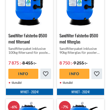
Sandfilter Falsterbo Ø500
Sandfilter Falsterbo Ø500
med filtersand
med filterglas
Sandfilterpaket inklusive
Sandfilterpaket inklusive
100kg filtersand för pooler
90kg filterglas för pooler
upp till 50m³ - inklusive 6-
upp till 50m³ - inklusive 6-
vägsventil | Tillverkad i
vägsventil | Tillverkad i
7 875
:-
8 455
:-
8 750
:-
9 255
:-
Spanien av högsta kvalité |
Spanien av högsta kvalité |
3-års garanti!
3-års garanti!
INFO
INFO
Lägg till i favoriter
Lägg till
Slutsåld
Slutsåld
NYHET - 2024!
NYHET - 2024!
6
%
7
%