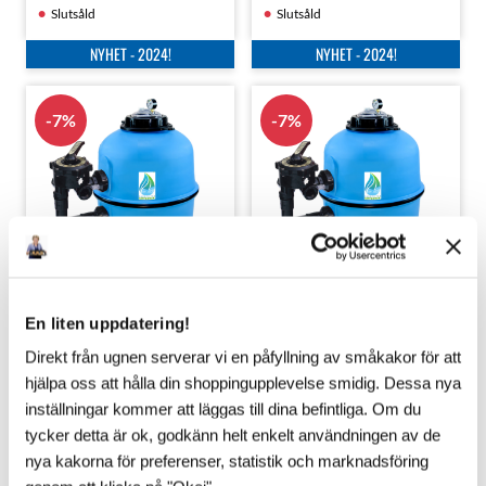
Slutsåld
Slutsåld
NYHET - 2024!
NYHET - 2024!
7
%
7
%
Sandfilter Smygehuk Ø600
Sandfilter Smygehuk Ø600
En liten uppdatering!
med filtersand
med filterglas
Direkt från ugnen serverar vi en påfyllning av småkakor för att
Sandfilterpaket inklusive
Sandfilterpaket inklusive
hjälpa oss att hålla din shoppingupplevelse smidig. Dessa nya
150kg filtersand för pooler
120kg filterglas för pooler
inställningar kommer att läggas till dina befintliga. Om du
upp till 60m³ - inklusive 6-
upp till 60m³ - inklusive 6-
vägsventil | Tillverkad i
vägsventil | Tillverkad i
tycker detta är ok, godkänn helt enkelt användningen av de
8 375
:-
8 965
:-
9 500
:-
10 165
:-
Spanien av högsta kvalité |
Spanien av högsta kvalité |
nya kakorna för preferenser, statistik och marknadsföring
3-års garanti!
3-års garanti!