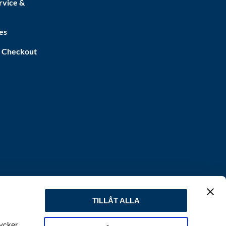
rvice &
es
a Checkout
TILLÅT ALLA
tycker