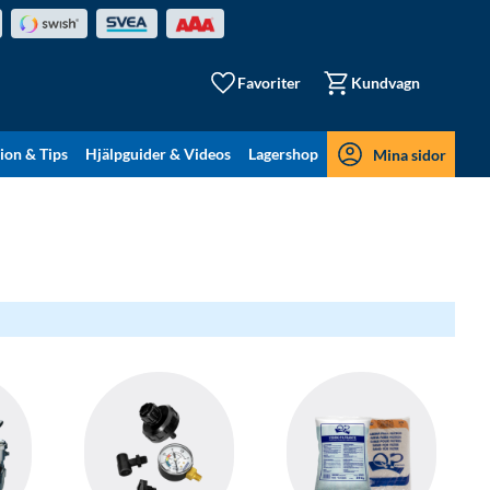
Favoriter
Kundvagn
tion & Tips
Hjälpguider & Videos
Lagershop
Mina sidor