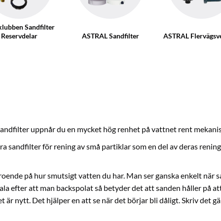
lubben Sandfilter
Reservdelar
ASTRAL Sandfilter
ASTRAL Flervägsve
sandfilter uppnår du en mycket hög renhet på vattnet rent mekanis
a sandfilter för rening av små partiklar som en del av deras renings
beroende på hur smutsigt vatten du har. Man ser ganska enkelt n
ala efter att man backspolat så betyder det att sanden håller på att 
et är nytt. Det hjälper en att se när det börjar bli dåligt. Skriv de