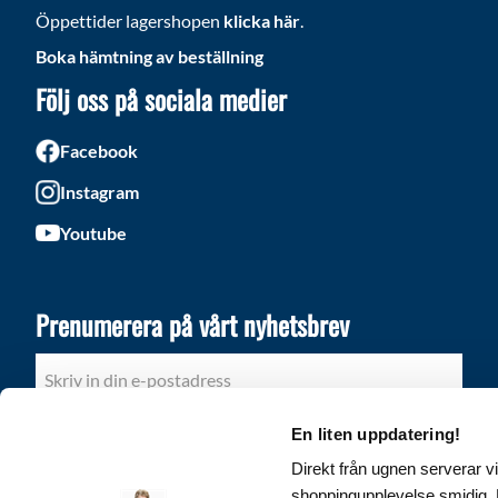
Öppettider lagershopen
klicka här
.
Boka hämtning av beställning
Följ oss på sociala medier
Facebook
Instagram
Youtube
Prenumerera på vårt nyhetsbrev
PRENUMERERA
En liten uppdatering!
Direkt från ugnen serverar vi
Dina personuppgifter behandlas i enlighet med vår
integritetspolicy
.
shoppingupplevelse smidig. D