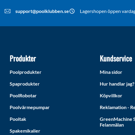
support@poolklubben.se
Lagershopen öppen vardaga
Produkter
Kundservice
Poolprodukter
Mina sidor
Spaprodukter
Hur handlar jag?
PoolRobotar
Köpvillkor
Poolvärmepumpar
Reklamation - Re
Pooltak
GreenMachine S
Felanmälan
Spakemikalier