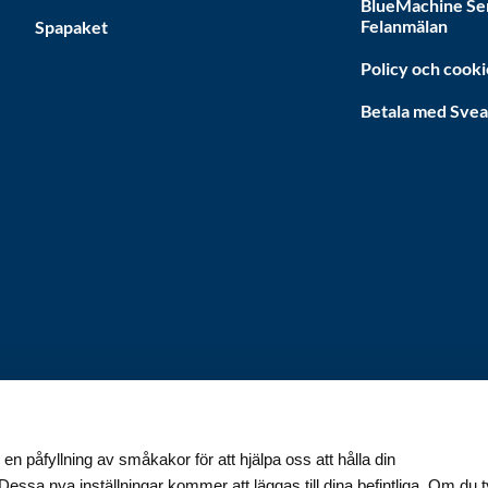
BlueMachine Se
Felanmälan
Spapaket
Policy och cooki
Betala med Sve
Svenska
SEK
 en påfyllning av småkakor för att hjälpa oss att hålla din
essa nya inställningar kommer att läggas till dina befintliga. Om du 