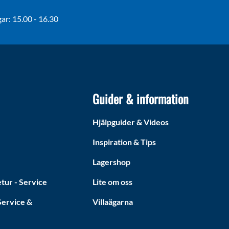
r: 15.00 - 16.30
Guider & information
Hjälpguider & Videos
Inspiration & Tips
Lagershop
tur - Service
Lite om oss
ervice &
Villaägarna