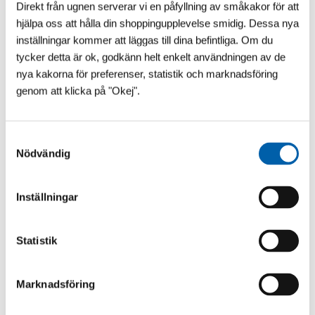
Direkt från ugnen serverar vi en påfyllning av småkakor för att
hjälpa oss att hålla din shoppingupplevelse smidig. Dessa nya
inställningar kommer att läggas till dina befintliga. Om du
tycker detta är ok, godkänn helt enkelt användningen av de
nya kakorna för preferenser, statistik och marknadsföring
genom att klicka på "Okej".
S
VAD SÄGS OM ÄNNU LÄGRE?!
Nödvändig
a
​Vår franska pooltaktillverkare vilar inte i hängmattan!
m
Till 2027 kommer Pooltak UltraLow™ - Exklusivare -
t
Snyggare och Ännu lägre! Helt utan mellanh...
Inställningar
y
c
k
Statistik
e
s
Marknadsföring
v
a