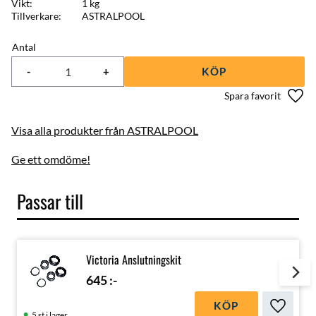
Vikt
1 kg
Tillverkare
ASTRALPOOL
Antal
-
+
KÖP
Lägg 
Visa alla produkter från ASTRALPOOL
Ge ett omdöme!
Passar till
Victoria Anslutningskit
645
:-
KÖP
Lägg till
5 st i lager