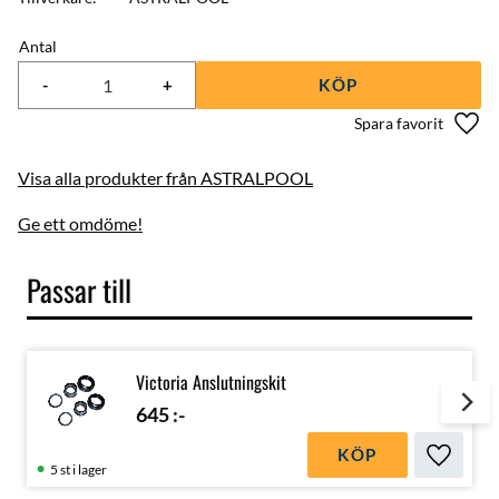
Antal
-
+
KÖP
Lägg 
Visa alla produkter från ASTRALPOOL
Ge ett omdöme!
Passar till
Victoria Anslutningskit
645
:-
KÖP
Lägg till
5 st i lager