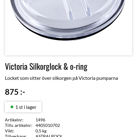
Victoria Silkorglock & o-ring
Locket som sitter över silkorgen på Victoria pumparna
875
:-
1 st i lager
Artikelnr
1496
Tillv. artikelnr
4405010702
Vikt
0,5 kg
Tillverkare
ASTRALPOOL