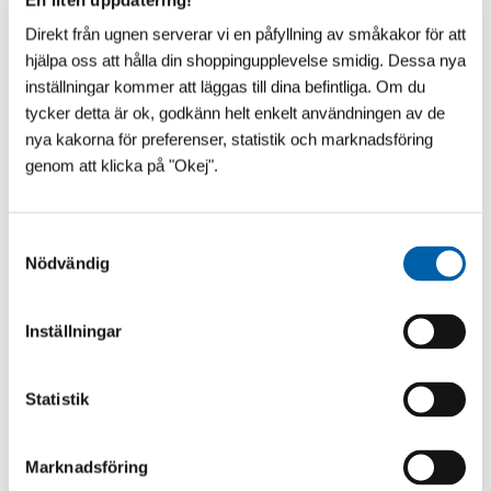
Direkt från ugnen serverar vi en påfyllning av småkakor för att
hjälpa oss att hålla din shoppingupplevelse smidig. Dessa nya
inställningar kommer att läggas till dina befintliga. Om du
tycker detta är ok, godkänn helt enkelt användningen av de
nya kakorna för preferenser, statistik och marknadsföring
genom att klicka på "Okej".
S
Nödvändig
a
VAD SÄGS OM ÄNNU LÄGRE?!
m
​Vår franska pooltaktillverkare vilar inte i hängmattan!
t
Till 2027 kommer Pooltak UltraLow™ - Exklusivare -
Inställningar
y
Snyggare och Ännu lägre! Helt utan mellanh...
c
k
Statistik
e
s
Marknadsföring
v