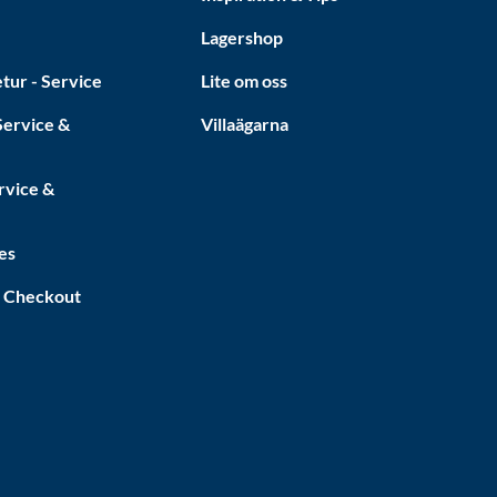
Lagershop
tur - Service
Lite om oss
ervice &
Villaägarna
rvice &
es
a Checkout