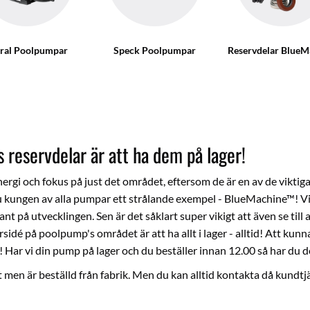
tral Poolpumpar
Speck Poolpumpar
Reservdelar BlueM
reservdelar är att ha dem på lager!
rgi och fokus på just det området, eftersom de är en av de viktiga
är ju kungen av alla pumpar ett strålande exempel - BlueMachine™! Vi
ant på utvecklingen. Sen är det såklart super vikigt att även se till 
ärsidé på poolpump's området är att ha allt i lager - alltid! Att ku
r! Har vi din pump på lager och du beställer innan 12.00 så har du d
ut men är beställd från fabrik. Men du kan alltid kontakta då
kundtj