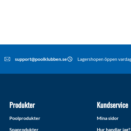
support@poolklubben.se
Lagershopen öppen vardaga
Produkter
Kundservice
Poolprodukter
Mina sidor
Spaprodukter
Hur handlar jag?