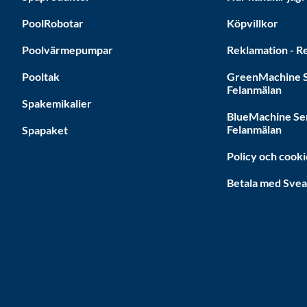
PoolRobotar
Köpvillkor
Poolvärmepumpar
Reklamation - Re
Pooltak
GreenMachine S
Felanmälan
Spakemikalier
BlueMachine Se
Felanmälan
Spapaket
Policy och cooki
Betala med Sve