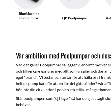
BlueMachine
Poolpumpar
QP Poolpumpar
As
Vår ambition med Poolpumpar och dess 
Vad det gäller Poolpumpar så lägger vi enormt mycket ene
och tillverkare gör vi ju med allt som vi säljer och där 
eget "brand"! Vi testar och testar för att hålla oss i framk
helt ok pump bara för att en lite del gått sönder? Vår aff
bör inte din cirkulation i poolen stå stilla i många timma
Står poolpumpen som "ej i lager" så har den just tagit sl
behöver.