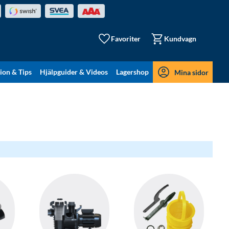
Favoriter
Kundvagn
tion & Tips
Hjälpguider & Videos
Lagershop
Mina sidor