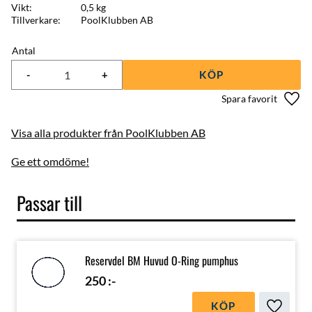
Vikt
0,5 kg
Tillverkare
PoolKlubben AB
Antal
-
+
KÖP
Lägg 
Visa alla produkter från PoolKlubben AB
Ge ett omdöme!
Passar till
Reservdel BM Huvud O-Ring pumphus
250
:-
KÖP