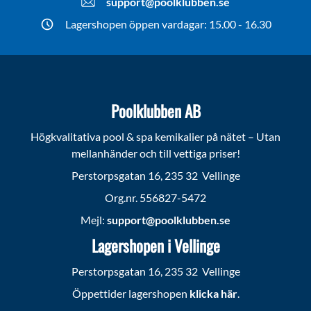
support@poolklubben.se
Lagershopen öppen vardagar: 15.00 - 16.30
Poolklubben AB
Högkvalitativa pool & spa kemikalier på nätet – Utan
mellanhänder och till vettiga priser!
Perstorpsgatan 16, 235 32 Vellinge
Org.nr. 556827-5472
Mejl:
support@poolklubben.se
Lagershopen i Vellinge
Perstorpsgatan 16, 235 32 Vellinge
Öppettider lagershopen
klicka här
.