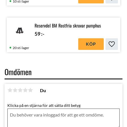
Lägg till
10 st i lager
Reservdel BM Rostfria skruvar pumphus
59
:-
KÖP
Lägg till
20 st i lager
Omdömen
Du
Klicka på en stjärna för att sätta ditt betyg