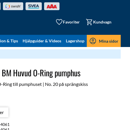
Favoriter
Kundvagn
tion & Tips
Hjälpguider & Videos
Lagershop
Mina sidor
l BM Huvud O-Ring pumphus
Ring till pumphuset | No. 20 på sprängskiss
ger
4061
4061