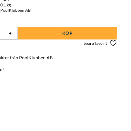
0,1 kg
PoolKlubben AB
+
KÖP
Lägg till 
dukter från PoolKlubben AB
e!