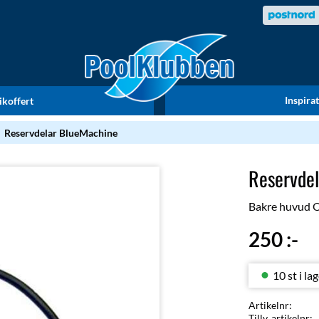
Inspira
ikoffert
Reservdelar BlueMachine
Reservde
Bakre huvud O-
250
:-
10 st i la
Artikelnr
Tillv. artikelnr