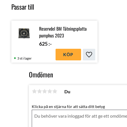
Passar till
Reservdel BM Tätningsplatta
pumphus 2023
625
:-
KÖP
Lägg till i favoriter
3 st i lager
Omdömen
Du
Klicka på en stjärna för att sätta ditt betyg