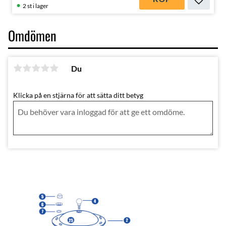
Lägg till
2 st i lager
Omdömen
Du
Klicka på en stjärna för att sätta ditt betyg