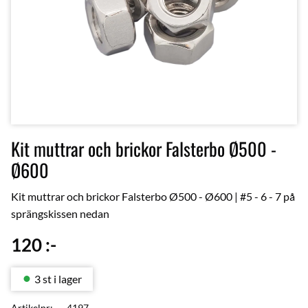
Kit muttrar och brickor Falsterbo Ø500 -
Ø600
Kit muttrar och brickor Falsterbo Ø500 - Ø600 | #5 - 6 - 7 på
sprängskissen nedan
120
:-
3 st i lager
Artikelnr
4197