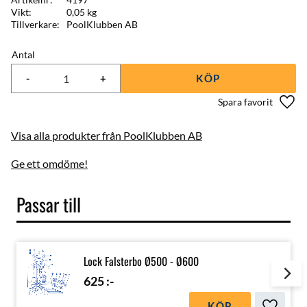
Vikt
0,05 kg
Tillverkare
PoolKlubben AB
Antal
-
+
KÖP
Lägg 
Visa alla produkter från PoolKlubben AB
Ge ett omdöme!
Passar till
Lock Falsterbo Ø500 - Ø600
625
:-
KÖP