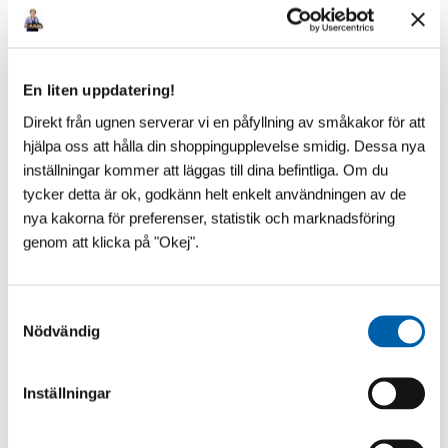
En liten uppdatering!
Direkt från ugnen serverar vi en påfyllning av småkakor för att
hjälpa oss att hålla din shoppingupplevelse smidig. Dessa nya
inställningar kommer att läggas till dina befintliga. Om du
tycker detta är ok, godkänn helt enkelt användningen av de
nya kakorna för preferenser, statistik och marknadsföring
genom att klicka på "Okej".
S
Nödvändig
a
m
t
Inställningar
y
VAD SÄGS OM ÄNNU LÄGRE?!
c