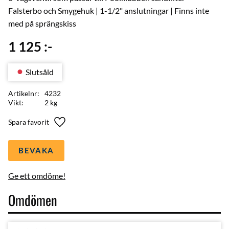
Falsterbo och Smygehuk | 1-1/2" anslutningar | Finns inte
med på sprängskiss
1 125
:-
Slutsåld
Artikelnr
4232
Vikt
2 kg
Lägg till i favoriter
BEVAKA
Ge ett omdöme!
Omdömen