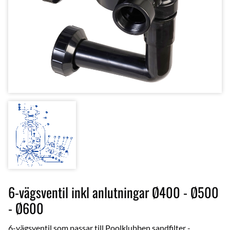
6-vägsventil inkl anlutningar Ø400 - Ø500
- Ø600
6-vägsventil som passar till Poolklubben sandfilter -