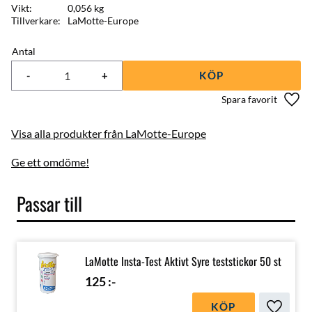
Vikt
0,056 kg
Tillverkare
LaMotte-Europe
Antal
-
+
KÖP
Lägg 
Visa alla produkter från LaMotte-Europe
Ge ett omdöme!
Passar till
LaMotte Insta-Test Aktivt Syre teststickor 50 st
125
:-
KÖP