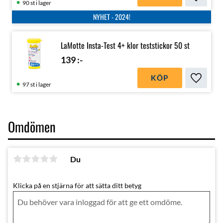
Lägg till
90 st i lager
NYHET - 2024!
LaMotte Insta-Test 4+ klor teststickor 50 st
139
:-
KÖP
Lägg till
97 st i lager
Omdömen
Du
Klicka på en stjärna för att sätta ditt betyg