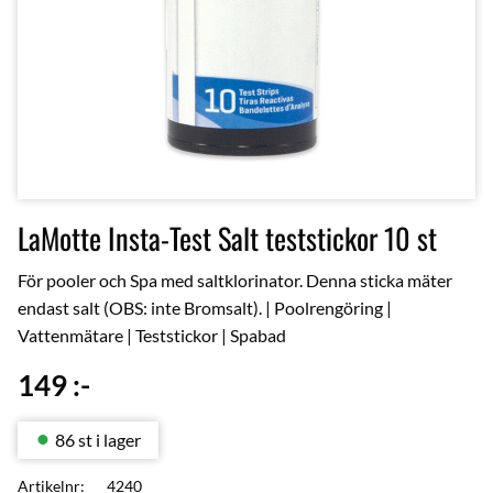
LaMotte Insta-Test Salt teststickor 10 st
För pooler och Spa med saltklorinator. Denna sticka mäter
endast salt (OBS: inte Bromsalt). | Poolrengöring |
Vattenmätare | Teststickor | Spabad
149
:-
86 st i lager
Artikelnr
4240