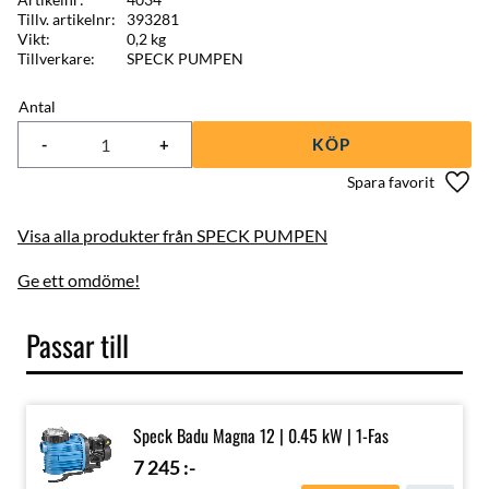
Tillv. artikelnr
393281
Vikt
0,2 kg
Tillverkare
SPECK PUMPEN
Antal
-
+
KÖP
Lägg 
Visa alla produkter från SPECK PUMPEN
Ge ett omdöme!
Passar till
Speck Badu Magna 12 | 0.45 kW | 1-Fas
7 245
:-