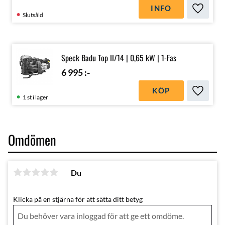
INFO
Lägg till
Slutsåld
Speck Badu Top II/14 | 0,65 kW | 1-Fas
6 995
:-
KÖP
Lägg till
1 st i lager
Omdömen
Du
Klicka på en stjärna för att sätta ditt betyg