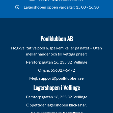
Lagershopen öppen vardagar: 15.00 - 16.30
Poolklubben AB
Högkvalitativa pool & spa kemikalier på nätet – Utan
mellanhänder och till vettiga priser!
Perstorpsgatan 16, 235 32 Vellinge
Org.nr. 556827-5472
Mejl:
support@poolklubben.se
Lagershopen i Vellinge
Perstorpsgatan 16, 235 32 Vellinge
Öppettider lagershopen
klicka här
.
Boka hämtning av beställning