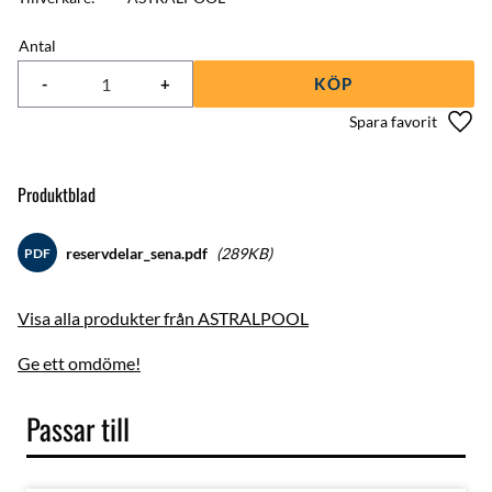
Antal
-
+
KÖP
Lägg 
Produktblad
reservdelar_sena.pdf
289KB
PDF
Visa alla produkter från ASTRALPOOL
Ge ett omdöme!
Passar till