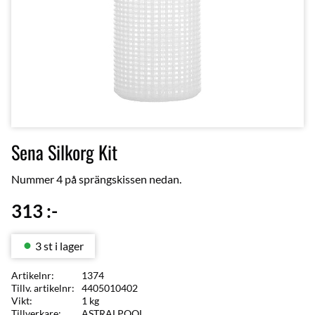
Sena Silkorg Kit
Nummer 4 på sprängskissen nedan.
313
:-
3 st i lager
Artikelnr
1374
Tillv. artikelnr
4405010402
Vikt
1 kg
Tillverkare
ASTRALPOOL