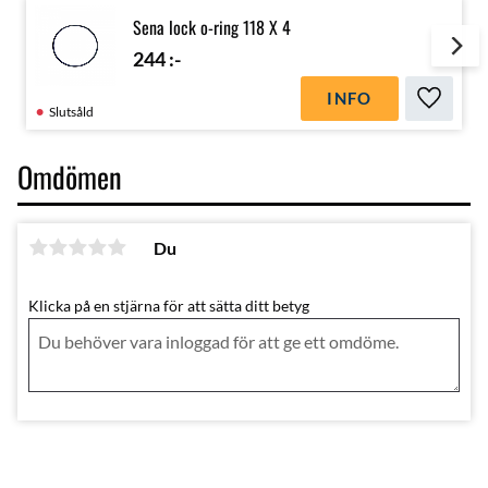
Sena lock o-ring 118 X 4
244
:-
INFO
Lägg till
Slutsåld
Omdömen
Du
Klicka på en stjärna för att sätta ditt betyg