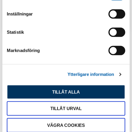
m
t
Inställningar
y
TIPS & INSPIRATION
c
k
Statistik
e
s
Marknadsföring
Senaste inlägg
v
a
l
Ytterligare information
TILLÅT ALLA
TILLÅT URVAL
VÄGRA COOKIES