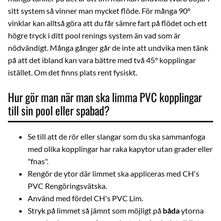
sitt system så vinner man mycket flöde. För många 90°
vinklar kan alltså göra att du får sämre fart på flödet och ett
högre tryck i ditt pool renings system än vad som är
nödvändigt. Många gånger går de inte att undvika men tänk
på att det ibland kan vara bättre med två 45° kopplingar
istället. Om det finns plats rent fysiskt.
Hur gör man när man ska limma PVC kopplingar
till sin pool eller spabad?
Se till att de rör eller slangar som du ska sammanfoga
med olika kopplingar har raka kapytor utan grader eller
"fnas".
Rengör de ytor där limmet ska appliceras med
CH's
PVC Rengöringsvätska
.
Använd med fördel
CH's PVC Lim
.
Stryk på limmet så jämnt som möjligt på
båda
ytorna