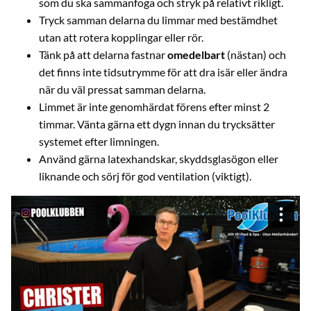
som du ska sammanfoga och stryk på relativt rikligt.
Tryck samman delarna du limmar med bestämdhet
utan att rotera kopplingar eller rör.
Tänk på att delarna fastnar
omedelbart
(nästan) och
det finns inte tidsutrymme för att dra isär eller ändra
när du väl pressat samman delarna.
Limmet är inte genomhärdat förens efter minst 2
timmar. Vänta gärna ett dygn innan du trycksätter
systemet efter limningen.
Använd gärna latexhandskar, skyddsglasögon eller
liknande och sörj för god ventilation (viktigt).