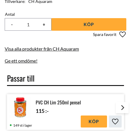
Tillverkare
CH Aquaram
Antal
-
+
KÖP
Lägg 
Visa alla produkter från CH Aquaram
Ge ett omdöme!
Passar till
PVC CH Lim 250ml pensel
115
:-
KÖP
Lägg till
149 st i lager