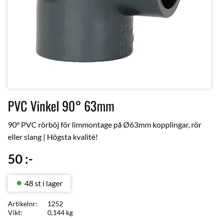
PVC Vinkel 90° 63mm
90° PVC rörböj för limmontage på Ø63mm kopplingar, rör
eller slang | Högsta kvalité!
50
:-
48 st i lager
Artikelnr
1252
Vikt
0,144 kg