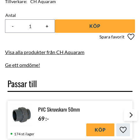
Tillverkare
CH Aquaram
Antal
-
+
KÖP
Lägg 
Visa alla produkter från CH Aquaram
Ge ett omdöme!
Passar till
PVC Skruvskarv 50mm
69
:-
KÖP
Lägg till
174 st i lager