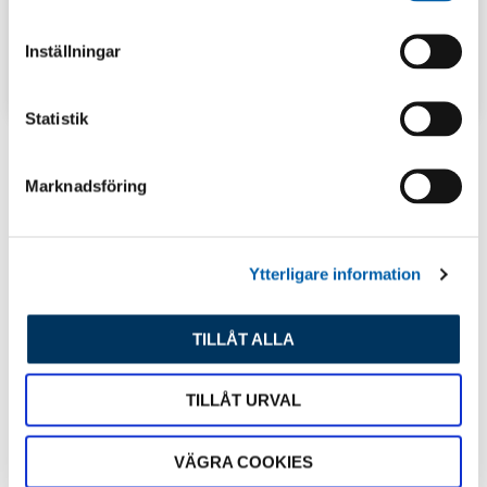
m
t
Inställningar
y
TIPS & INSPIRATION
c
k
Statistik
e
s
Marknadsföring
Senaste inlägg
v
a
l
Ytterligare information
TILLÅT ALLA
TILLÅT URVAL
VÄGRA COOKIES