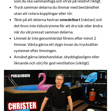
som du ska sammanfoga och stryk på relativt rikligt.
Tryck samman delarna du limmar med bestämdhet
utan att rotera kopplingar eller rör.
Tänk på att delarna fastnar
omedelbart
(nästan) och
det finns inte tidsutrymme för att dra isär eller ändra
när du väl pressat samman delarna.
Limmet är inte genomhärdat förens efter minst 2
timmar. Vänta gärna ett dygn innan du trycksätter
systemet efter limningen.
Använd gärna latexhandskar, skyddsglasögon eller
liknande och sörj för god ventilation (viktigt).