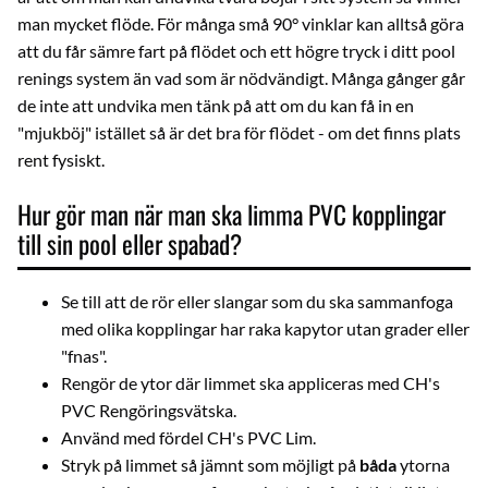
man mycket flöde. För många små 90° vinklar kan alltså göra
att du får sämre fart på flödet och ett högre tryck i ditt pool
renings system än vad som är nödvändigt. Många gånger går
de inte att undvika men tänk på att om du kan få in en
"mjukböj" istället så är det bra för flödet - om det finns plats
rent fysiskt.
Hur gör man när man ska limma PVC kopplingar
till sin pool eller spabad?
Se till att de rör eller slangar som du ska sammanfoga
med olika kopplingar har raka kapytor utan grader eller
"fnas".
Rengör de ytor där limmet ska appliceras med
CH's
PVC Rengöringsvätska
.
Använd med fördel
CH's PVC Lim
.
Stryk på limmet så jämnt som möjligt på
båda
ytorna