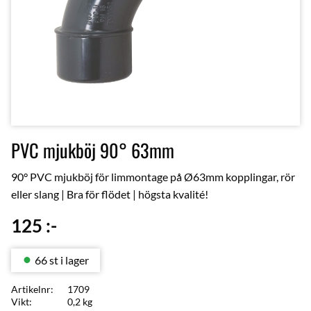
PVC mjukböj 90° 63mm
90° PVC mjukböj för limmontage på Ø63mm kopplingar, rör
eller slang | Bra för flödet | högsta kvalité!
125
:-
66 st i lager
Artikelnr
1709
Vikt
0,2 kg