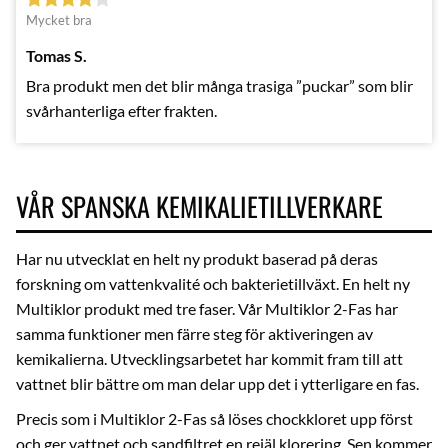
Mycket bra
Tomas S.
Bra produkt men det blir många trasiga ”puckar” som blir
svårhanterliga efter frakten.
VÅR SPANSKA KEMIKALIETILLVERKARE
Har nu utvecklat en helt ny produkt baserad på deras
forskning om vattenkvalité och bakterietillväxt. En helt ny
Multiklor produkt med tre faser. Vår Multiklor 2-Fas har
samma funktioner men färre steg för aktiveringen av
kemikalierna. Utvecklingsarbetet har kommit fram till att
vattnet blir bättre om man delar upp det i ytterligare en fas.
Precis som i Multiklor 2-Fas så löses chockkloret upp först
och ger vattnet och sandfiltret en rejäl klorering. Sen kommer