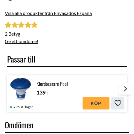
Visa alla produkter från Envasados España
2 Betyg
Ge ett omdöme!
Passar till
Klordoserare Pool
139
:-
KÖP
Lägg till
295 st i lager
Omdömen