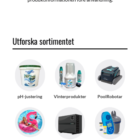
Multi,mult,Mul,klo
Utforska sortimentet
pH-justering
Vinterprodukter
PoolRobotar