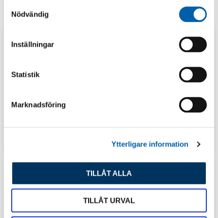
S
Nödvändig
a
m
t
Inställningar
y
c
k
Statistik
e
s
Marknadsföring
v
a
l
GUIDER
LAGERSHOP
Ytterligare information
TILLÅT ALLA
TILLÅT URVAL