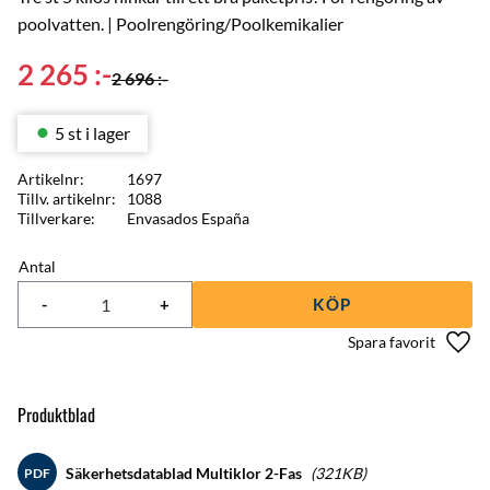
poolvatten. | Poolrengöring/Poolkemikalier
Nedsatt pris:
2 265
:-
Ordinarie pris:
2 696
:-
5 st i lager
Artikelnr
1697
Tillv. artikelnr
1088
Tillverkare
Envasados España
Antal
-
+
KÖP
Lägg 
Produktblad
Säkerhetsdatablad Multiklor 2-Fas
321KB
PDF