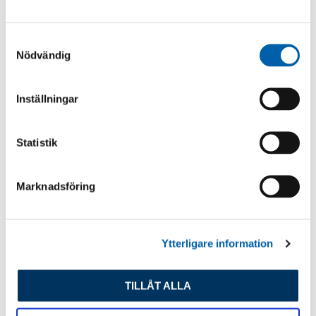
S
Nödvändig
a
m
t
Inställningar
y
c
k
Statistik
e
s
Marknadsföring
v
a
l
Ytterligare information
TILLÅT ALLA