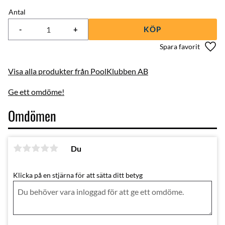
Antal
-
+
KÖP
Lägg 
Visa alla produkter från PoolKlubben AB
Ge ett omdöme!
Omdömen
Du
Klicka på en stjärna för att sätta ditt betyg