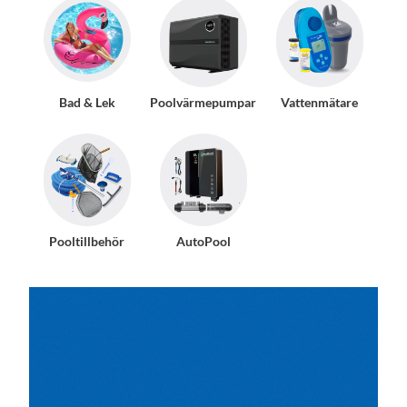
Bad & Lek
Poolvärmepumpar
Vattenmätare
Pooltillbehör
AutoPool