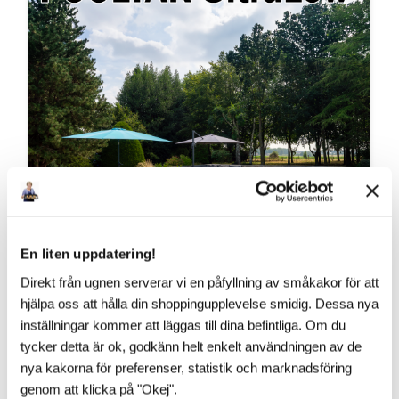
En liten uppdatering!
Direkt från ugnen serverar vi en påfyllning av småkakor för att
hjälpa oss att hålla din shoppingupplevelse smidig. Dessa nya
inställningar kommer att läggas till dina befintliga. Om du
VAD SÄGS OM ÄNNU LÄGRE?!
tycker detta är ok, godkänn helt enkelt användningen av de
​Vår franska pooltaktillverkare vilar inte i hängmattan!
nya kakorna för preferenser, statistik och marknadsföring
Till 2027 kommer Pooltak UltraLow™ - Exklusivare -
genom att klicka på "Okej".
Snyggare och Ännu lägre! Helt utan mellanh...