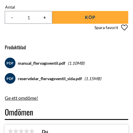
Antal
-
+
KÖP
Lägg 
Produktblad
manual_flervagsventil.pdf
1.10MB
PDF
reservdelar_flervagsventil_sida.pdf
1.15MB
PDF
Ge ett omdöme!
Omdömen
Du