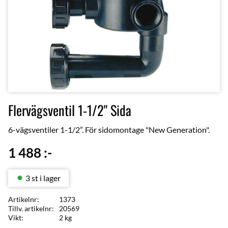
Flervägsventil 1-1/2" Sida
6-vägsventiler 1-1/2”. För sidomontage "New Generation".
1 488
:-
3 st i lager
Artikelnr
1373
Tillv. artikelnr
20569
Vikt
2 kg