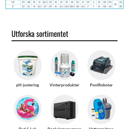
Utforska sortimentet
pH-justering
Vinterprodukter
PoolRobotar
Bad & Lek
Poolvärmepumpar
Vattenmätare