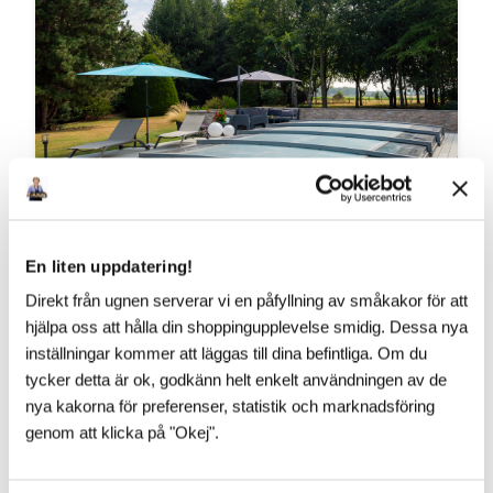
En liten uppdatering!
Direkt från ugnen serverar vi en påfyllning av småkakor för att
VAD SÄGS OM ÄNNU LÄGRE?!
hjälpa oss att hålla din shoppingupplevelse smidig. Dessa nya
​Vår franska pooltaktillverkare vilar inte i hängmattan!
inställningar kommer att läggas till dina befintliga. Om du
Till 2027 kommer Pooltak UltraLow™ - Exklusivare -
tycker detta är ok, godkänn helt enkelt användningen av de
Snyggare och Ännu lägre! Helt utan mellanh...
nya kakorna för preferenser, statistik och marknadsföring
genom att klicka på "Okej".