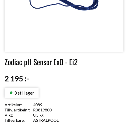
Zodiac pH Sensor ExO - Ei2
2 195
:-
3 st i lager
Artikelnr
4089
Tillv. artikelnr
R0819800
Vikt
0,5 kg
Tillverkare
ASTRALPOOL