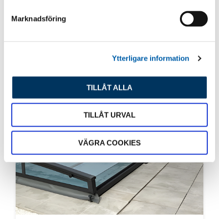
s
Marknadsföring
v
a
l
Ytterligare information
TILLÅT ALLA
TILLÅT URVAL
VÄGRA COOKIES