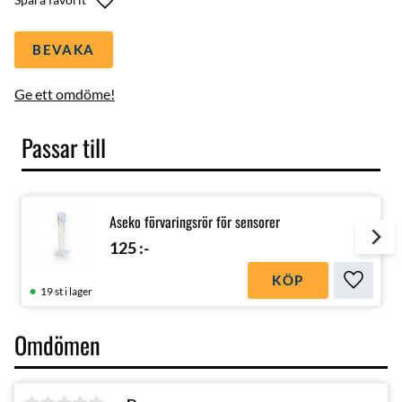
BEVAKA
Ge ett omdöme!
Passar till
Aseko förvaringsrör för sensorer
125
:-
KÖP
Lägg till
19 st i lager
Omdömen