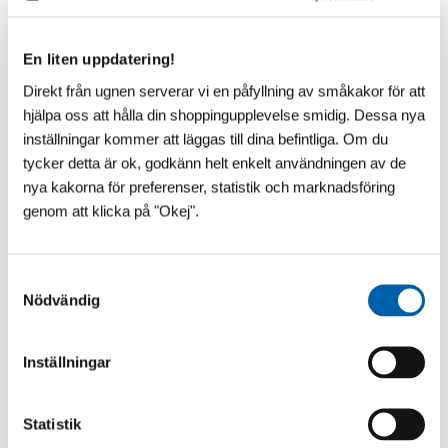
En liten uppdatering!
Direkt från ugnen serverar vi en påfyllning av småkakor för att
hjälpa oss att hålla din shoppingupplevelse smidig. Dessa nya
inställningar kommer att läggas till dina befintliga. Om du
tycker detta är ok, godkänn helt enkelt användningen av de
nya kakorna för preferenser, statistik och marknadsföring
genom att klicka på "Okej".
S
Nödvändig
a
m
t
Inställningar
VAD SÄGS OM ÄNNU LÄGRE?!
y
c
​Vår franska pooltaktillverkare vilar inte i hängmattan!
Till 2027 kommer Pooltak UltraLow™ - Exklusivare -
k
Statistik
Snyggare och Ännu lägre! Helt utan mellanh...
e