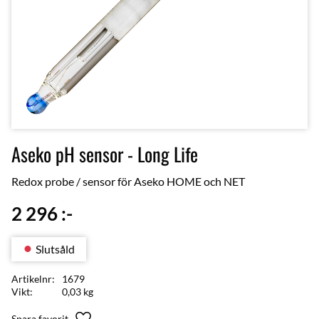
Aseko pH sensor - Long Life
Redox probe / sensor för Aseko HOME och NET
2 296
:-
Slutsåld
Artikelnr
1679
Vikt
0,03 kg
Lägg till i favoriter