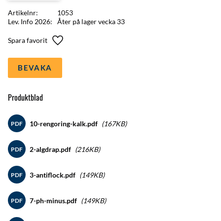
Artikelnr
1053
Lev. Info 2026
Åter på lager vecka 33
Lägg till i favoriter
BEVAKA
Produktblad
10-rengoring-kalk.pdf
167KB
PDF
2-algdrap.pdf
216KB
PDF
3-antiflock.pdf
149KB
PDF
7-ph-minus.pdf
149KB
PDF