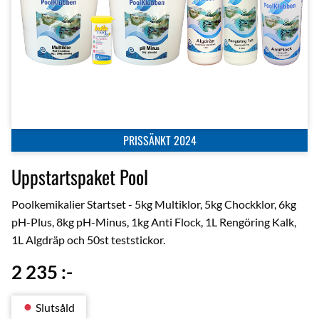
PRISSÄNKT 2024
Uppstartspaket Pool
Poolkemikalier Startset - 5kg Multiklor, 5kg Chockklor, 6kg
pH-Plus, 8kg pH-Minus, 1kg Anti Flock, 1L Rengöring Kalk,
1L Algdräp och 50st teststickor.
2 235
:-
Slutsåld