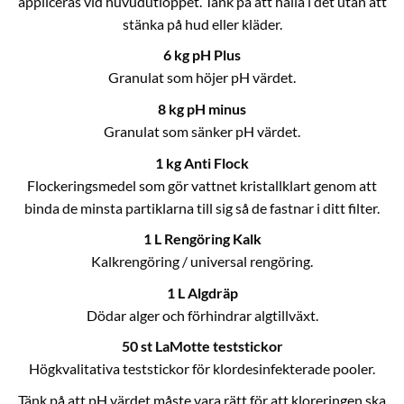
appliceras vid huvudutloppet. Tänk på att hälla i det utan att
stänka på hud eller kläder.
6 kg pH Plus
Granulat som höjer pH värdet.
8 kg pH minus
Granulat som sänker pH värdet.
1 kg Anti Flock
Flockeringsmedel som gör vattnet kristallklart genom att
binda de minsta partiklarna till sig så de fastnar i ditt filter.
1 L Rengöring Kalk
Kalkrengöring / universal rengöring.
1 L Algdräp
Dödar alger och förhindrar algtillväxt.
50 st LaMotte teststickor
Högkvalitativa teststickor för klordesinfekterade pooler.
Tänk på att pH värdet måste vara rätt för att kloreringen ska