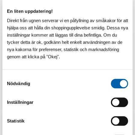
En liten uppdatering!
Direkt från ugnen serverar vi en påfyllning av småkakor för att
hjälpa oss att hålla din shoppingupplevelse smidig. Dessa nya
inställningar kommer att läggas till dina befintliga. Om du
tycker detta är ok, godkänn helt enkelt användningen av de
nya kakorna för preferenser, statistik och marknadsföring
genom att klicka på "Okej".
S
Nödvändig
a
m
GUIDER
LAGERSHOP
t
Inställningar
y
c
k
Statistik
e