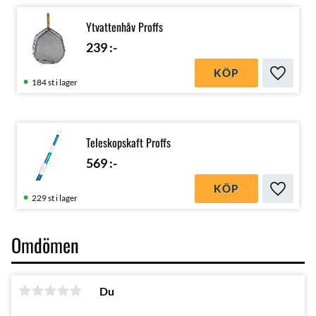
Ytvattenhåv Proffs
239
:-
KÖP
Lägg till
184 st i lager
Teleskopskaft Proffs
569
:-
KÖP
Lägg till
229 st i lager
Omdömen
Du