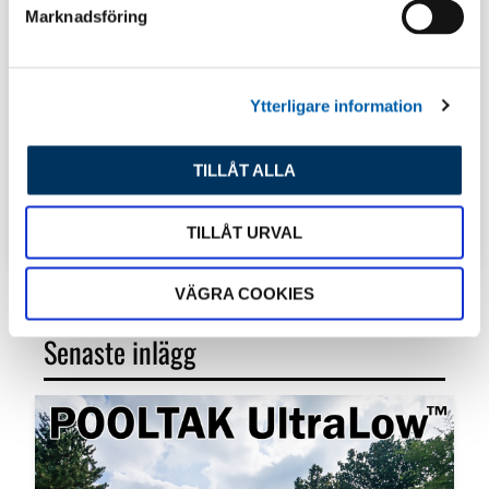
s
Marknadsföring
v
a
l
Ytterligare information
TILLÅT ALLA
TIPS & INSPIRATION
TILLÅT URVAL
VÄGRA COOKIES
Senaste inlägg