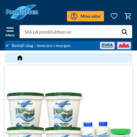
Meny
Mina sidor
Kundv
Favoriter
Beställ idag - leverans i morgon