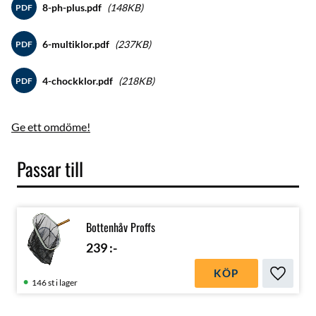
8-ph-plus.pdf
148KB
PDF
6-multiklor.pdf
237KB
PDF
4-chockklor.pdf
218KB
PDF
Ge ett omdöme!
Passar till
Bottenhåv Proffs
239
:-
KÖP
Lägg till
146 st i lager