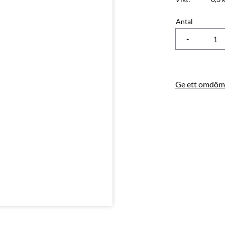
Antal
-
Ge ett omdöm