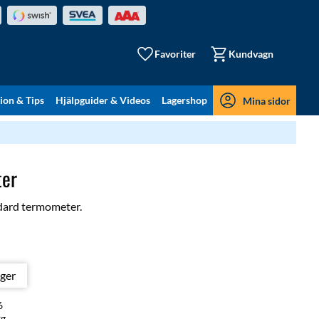
Favoriter
Kundvagn
tion & Tips
Hjälpguider & Videos
Lagershop
Mina sidor
er
dard termometer.
ager
6
kg