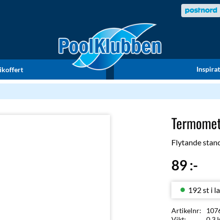
Inspira
ikoffert
Termomet
Flytande stan
89
:-
192 st i l
Artikelnr
107
Vikt
0,3 