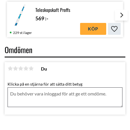
Teleskopskaft Proffs
569
:-
KÖP
Lägg till
229 st i lager
Omdömen
Du
Klicka på en stjärna för att sätta ditt betyg