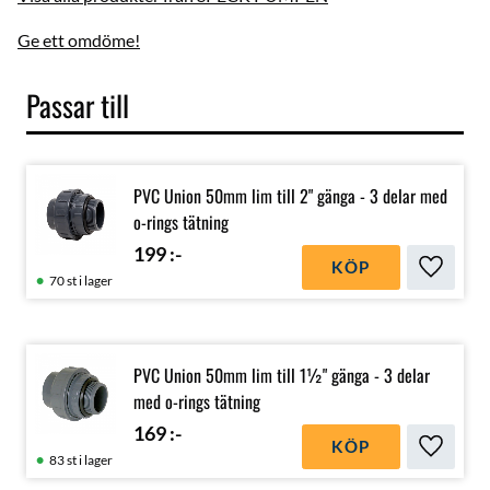
Ge ett omdöme!
Passar till
PVC Union 50mm lim till 2" gänga - 3 delar med
o-rings tätning
199
:-
KÖP
Lägg till
70 st i lager
PVC Union 50mm lim till 1½" gänga - 3 delar
med o-rings tätning
169
:-
KÖP
Lägg till
83 st i lager