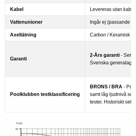
Kabel
Levereras utan kabel
Vattenunioner
Ingår ej (passande u
Axeltätning
Carbon / Keramisk /
2-Års garanti
- Servi
Garanti
Svenska generalage
BRONS / BRA
- Poo
Poolklubben testklassificering
samt låg ljudnivå som 
tester. Historiskt sett