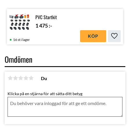
PVC Startkit
1 475
:-
KÖP
Lägg till
16 st i lager
Omdömen
Du
Klicka på en stjärna för att sätta ditt betyg