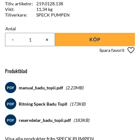
Tillv. artikelnr
219.0128.138
Vikt
11,34 kg
Tillverkare
SPECK PUMPEN
Antal
-
+
KÖP
Lägg 
Produktblad
manual_badu_topii.pdf
2.23MB
PDF
Ritning Speck Badu TopII
173KB
PDF
reservdelar_badu_topii.pdf
183KB
PDF
Visa alla produkter från SPECK PUMPEN