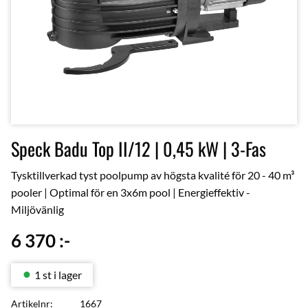
Speck Badu Top II/12 | 0,45 kW | 3-Fas
Tysktillverkad tyst poolpump av högsta kvalité för 20 - 40 m³
pooler | Optimal för en 3x6m pool | Energieffektiv -
Miljövänlig
6 370
:-
1 st i lager
Artikelnr
1667