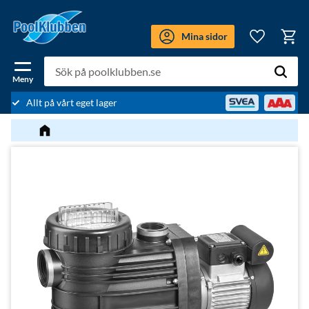
Meny
Mina sidor
Kundv
Favoriter
Allt på vårt eget lager