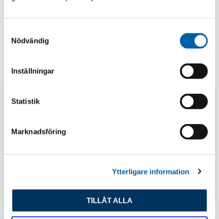
S
Nödvändig
a
m
t
Inställningar
y
c
k
Statistik
e
s
Marknadsföring
v
a
l
Ytterligare information
GUIDER
LAGERSHOP
TILLÅT ALLA