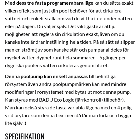
Med dess tre fasta programerabara läge
kan du sätta exakt
vilken effekt som just din pool behöver för att cirkulera
vattnet och enkelt ställa om vad du vill ha t.ex. under natten
eller på dagen. Du väljer själv. Det viktigaste är att ju
möjligheten att reglera sin cirkulation exakt, även om du
kanske inte ändrar inställning hela tiden. På så sätt så slipper
man en strömtjuv som kanske står och pumpar alldeles för
mycket vatten dygnet runt hela sommaren - 5 gånger per
dygn ska poolens vatten cirkuleras genom filtret.
Denna poolpump kan enkelt anpassas
till befintliga
rörsystem även andra poolpumpmärken kan med mindre
modifieringar i rörsystemet med bytas ut mot denna pump.
Kan styras med
BADU Eco Logic
fjärrkontroll (tillbehör).
Man kan också styra de fasta variabla lägena med en 4 polig
vrid brytare som
denna t.ex.
men då får man löda och bygga
lite själv :)
SPECIFIKATION