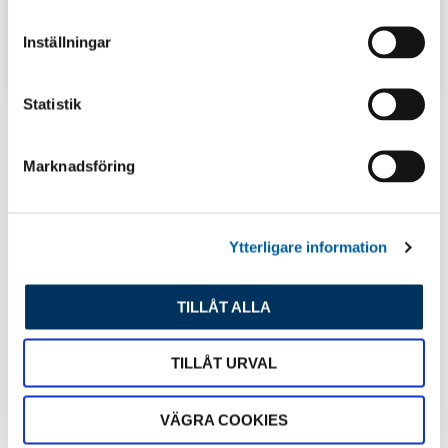
m
t
Inställningar
y
TIPS & INSPIRATION
c
k
Statistik
e
s
Senaste inlägg
Marknadsföring
v
a
l
Ytterligare information
TILLÅT ALLA
TILLÅT URVAL
VÄGRA COOKIES