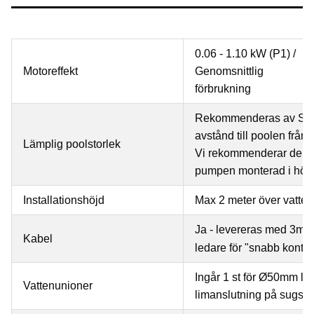
0.06 - 1.10 kW (P1) /
Motoreffekt
Genomsnittlig
förbrukning
Rekommenderas av Speck
avstånd till poolen från
Lämplig poolstorlek
Vi rekommenderar denna
pumpen monterad i höjd
Installationshöjd
Max 2 meter över vatten
Ja - levereras med 3m k
Kabel
ledare för "snabb kontrol
Ingår 1 st för Ø50mm li
Vattenunioner
limanslutning på sugsid