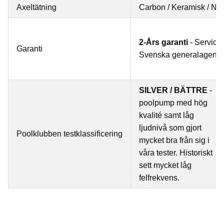
Axeltätning
Carbon / Keramisk / N
2-Års garanti
- Service
Garanti
Svenska generalagente
SILVER / BÄTTRE
-
poolpump med hög
kvalité samt låg
ljudnivå som gjort
Poolklubben testklassificering
mycket bra från sig i
våra tester. Historiskt
sett mycket låg
felfrekvens.