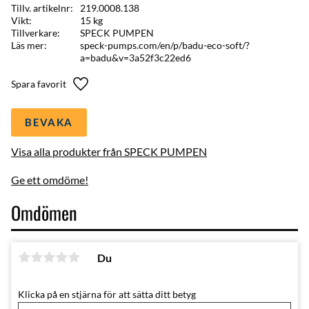
Tillv. artikelnr
219.0008.138
Vikt
15 kg
Tillverkare
SPECK PUMPEN
Läs mer
speck-pumps.com/en/p/badu-eco-soft/?
a=badu&v=3a52f3c22ed6
Lägg till i favoriter
BEVAKA
Visa alla produkter från SPECK PUMPEN
Ge ett omdöme!
Omdömen
Du
Klicka på en stjärna för att sätta ditt betyg