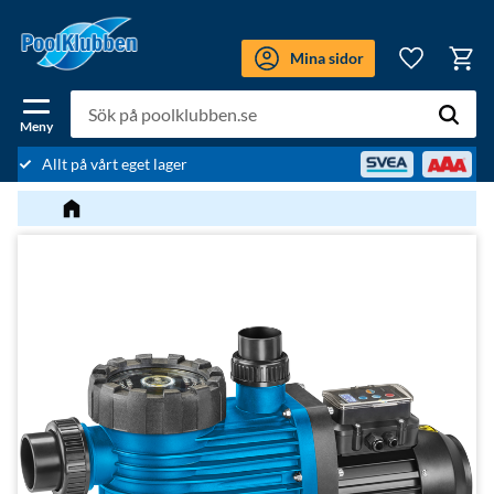
Meny
Mina sidor
Kundv
Favoriter
Allt på vårt eget lager