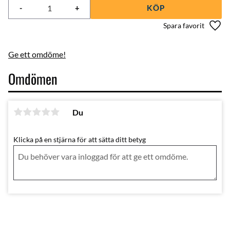
-
+
KÖP
Lägg 
Ge ett omdöme!
Omdömen
Du
Klicka på en stjärna för att sätta ditt betyg