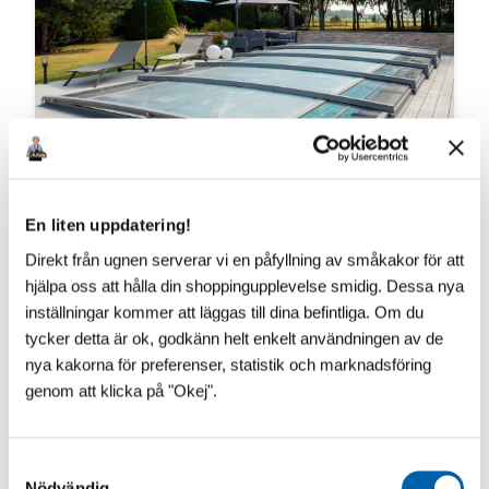
En liten uppdatering!
VAD SÄGS OM ÄNNU LÄGRE?!
Direkt från ugnen serverar vi en påfyllning av småkakor för att
​Vår franska pooltaktillverkare vilar inte i hängmattan!
hjälpa oss att hålla din shoppingupplevelse smidig. Dessa nya
Till 2027 kommer Pooltak UltraLow™ - Exklusivare -
Snyggare och Ännu lägre! Helt utan mellanh...
inställningar kommer att läggas till dina befintliga. Om du
tycker detta är ok, godkänn helt enkelt användningen av de
nya kakorna för preferenser, statistik och marknadsföring
genom att klicka på "Okej".
S
Nödvändig