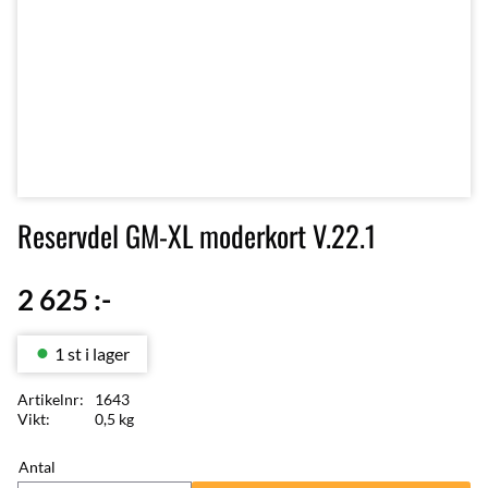
Reservdel GM-XL moderkort V.22.1
2 625
:-
1 st i lager
Artikelnr
1643
Vikt
0,5 kg
Antal