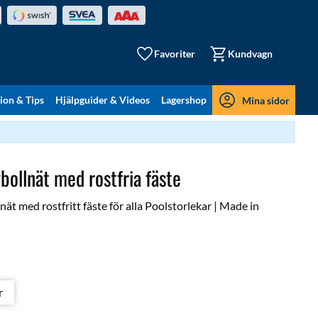
Favoriter
Kundvagn
tion & Tips
Hjälpguider & Videos
Lagershop
Mina sidor
bollnät med rostfria fäste
nät med rostfritt fäste för alla Poolstorlekar | Made in
r