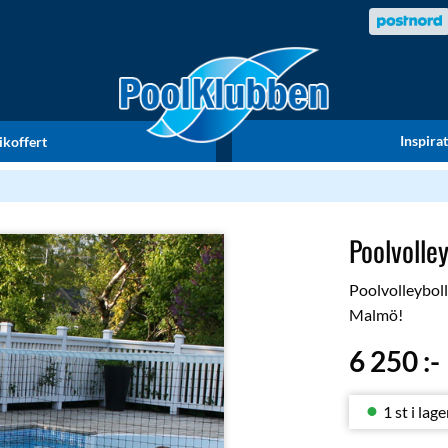
Inspira
ikoffert
Poolvolley
Poolvolleyboll
Malmö!
6 250
:-
1 st i lage