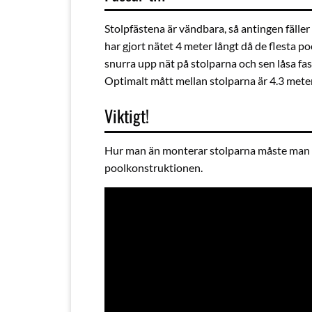
Stolpfästena är vändbara, så antingen fäller
har gjort nätet 4 meter långt då de flesta p
snurra upp nät på stolparna och sen låsa fa
Optimalt mått mellan stolparna är 4.3 meter
Viktigt!
Hur man än monterar stolparna måste man se t
poolkonstruktionen.