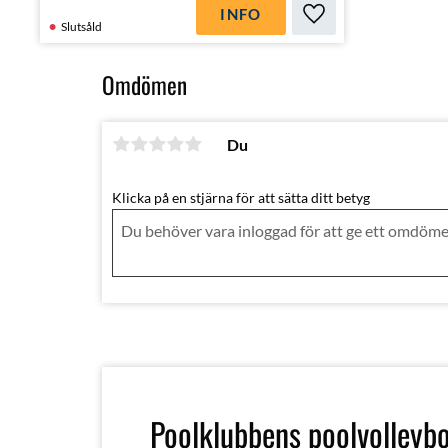
INFO
Lägg till i favoriter
Slutsåld
Omdömen
Du
Klicka på en stjärna för att sätta ditt betyg
Poolklubbens poolvolleybo