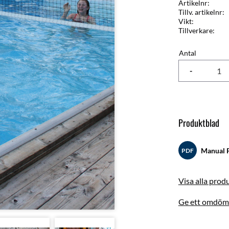
Artikelnr
Tillv. artikelnr
Vikt
Tillverkare
Antal
-
Produktblad
Manual P
PDF
Visa alla prod
Ge ett omdöm