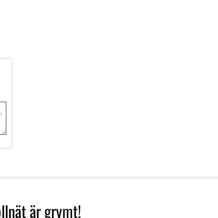
llnät är grymt!