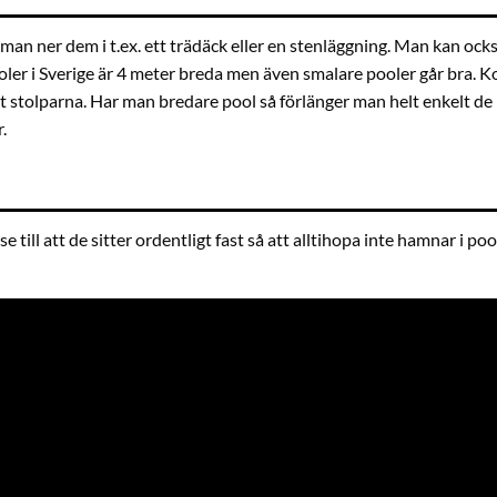
 man ner dem i t.ex. ett trädäck eller en stenläggning. Man kan ocks
ooler i Sverige är 4 meter breda men även smalare pooler går bra. 
st stolparna. Har man bredare pool så förlänger man helt enkelt d
.
ill att de sitter ordentligt fast så att alltihopa inte hamnar i p