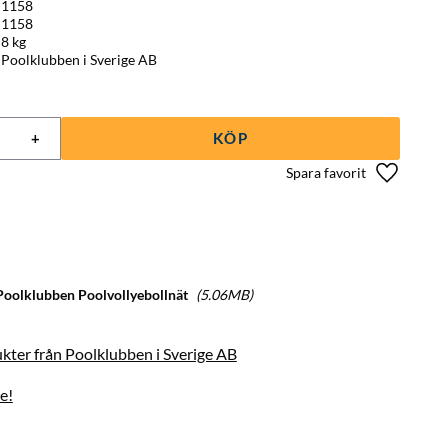
1158
1158
8 kg
Poolklubben i Sverige AB
+
KÖP
Lägg till 
oolklubben Poolvollyebollnät
5.06MB
ukter från Poolklubben i Sverige AB
e!