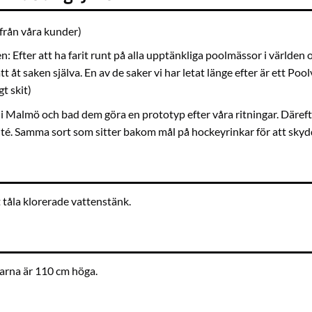
 från våra kunder)
 Efter att ha farit runt på alla upptänkliga poolmässor i världen oc
tt åt saken själva. En av de saker vi har letat länge efter är ett Po
gt skit)
i Malmö och bad dem göra en prototyp efter våra ritningar. Därefte
alité. Samma sort som sitter bakom mål på hockeyrinkar för att sky
t tåla klorerade vattenstänk.
parna är 110 cm höga.