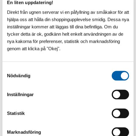
En liten uppdatering!
Direkt från ugnen serverar vi en påfyllning av småkakor för att
hjälpa oss att hålla din shoppingupplevelse smidig. Dessa nya
inställningar kommer att läggas till dina befintliga. Om du
tycker detta är ok, godkänn helt enkelt användningen av de
nya kakorna för preferenser, statistik och marknadsföring
genom att klicka på "Okej".
S
Nödvändig
a
VAD SÄGS OM ÄNNU LÄGRE?!
m
​Vår franska pooltaktillverkare vilar inte i hängmattan!
t
Inställningar
Till 2027 kommer Pooltak UltraLow™ - Exklusivare -
y
Snyggare och Ännu lägre! Helt utan mellanh...
c
k
Statistik
e
s
Marknadsföring
v