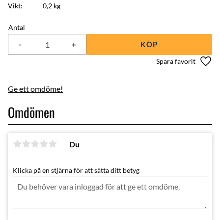
Vikt
0,2 kg
Antal
-
+
KÖP
Lägg 
Ge ett omdöme!
Omdömen
Du
Klicka på en stjärna för att sätta ditt betyg