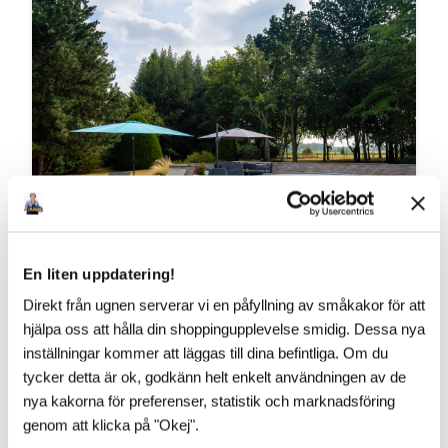
En liten uppdatering!
Direkt från ugnen serverar vi en påfyllning av småkakor för att
hjälpa oss att hålla din shoppingupplevelse smidig. Dessa nya
VAD SÄGS OM ÄNNU LÄGRE?!
inställningar kommer att läggas till dina befintliga. Om du
tycker detta är ok, godkänn helt enkelt användningen av de
​Vår franska pooltaktillverkare vilar inte i hängmattan!
Till 2027 kommer Pooltak UltraLow™ - Exklusivare -
nya kakorna för preferenser, statistik och marknadsföring
Snyggare och Ännu lägre! Helt utan mellanh...
genom att klicka på "Okej".