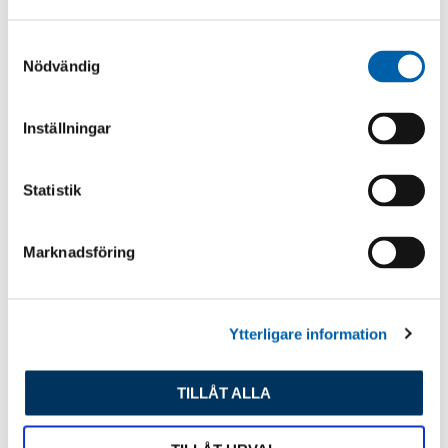
S
Nödvändig
a
m
t
Inställningar
y
c
k
Statistik
e
s
Marknadsföring
v
a
l
Ytterligare information
TILLÅT ALLA