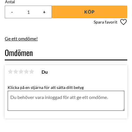
Antal
-
+
KÖP
Lägg 
Ge ett omdöme!
Omdömen
Du
Klicka på en stjärna för att sätta ditt betyg