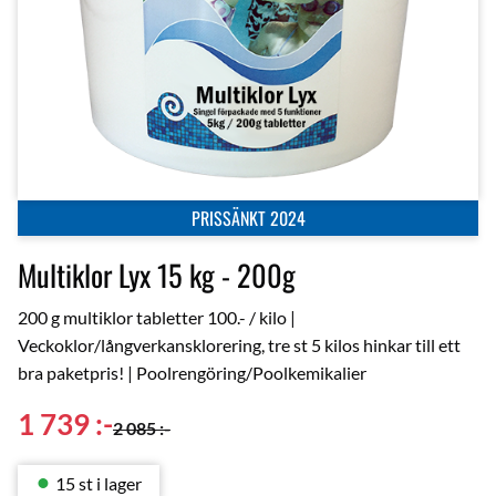
PRISSÄNKT 2024
Multiklor Lyx 15 kg - 200g
200 g multiklor tabletter 100.- / kilo |
Veckoklor/långverkansklorering, tre st 5 kilos hinkar till ett
bra paketpris! | Poolrengöring/Poolkemikalier
Nedsatt pris:
1 739
:-
Ordinarie pris:
2 085
:-
15 st i lager