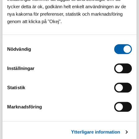
tycker detta är ok, godkänn helt enkelt användningen av de
nya kakorna för preferenser, statistik och marknadsföring
genom att klicka på "Okej".
GUIDER
LAGERSHOP
S
Nödvändig
a
m
t
Inställningar
y
c
k
Statistik
e
s
Marknadsföring
v
a
l
TIPS & INSPIRATION
Ytterligare information