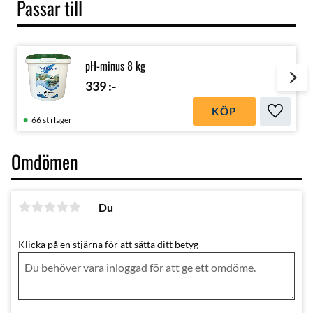
Passar till
pH-minus 8 kg
339
:-
KÖP
Lägg till
66 st i lager
Omdömen
Du
Klicka på en stjärna för att sätta ditt betyg