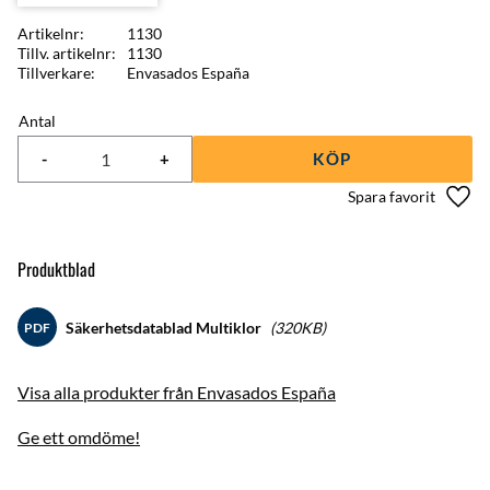
Artikelnr
1130
Tillv. artikelnr
1130
Tillverkare
Envasados España
Antal
-
+
KÖP
Lägg 
Produktblad
Säkerhetsdatablad Multiklor
320KB
PDF
Visa alla produkter från Envasados España
Ge ett omdöme!