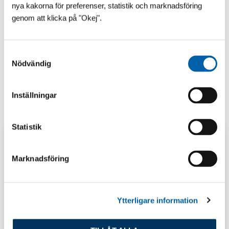
nya kakorna för preferenser, statistik och marknadsföring
genom att klicka på "Okej".
S
Nödvändig
a
m
t
Inställningar
y
c
k
Statistik
e
s
Marknadsföring
v
a
l
Ytterligare information