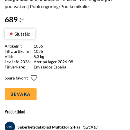
poolvatten | Poolrengöring/Poolkemikalier
689
:-
Slutsåld
Artikelnr
1036
Tillv. artikelnr
1036
Vikt
5,3 kg
Lev. Info 2026
Åter på lager 2026-08
Tillverkare
Envasados España
Lägg till i favoriter
BEVAKA
Produktblad
Säkerhetsdatablad Multiklor 2-Fas
321KB
PDF