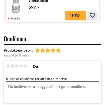
Vinterbomben
599
:-
INFO
Lägg till
Slutsåld
Omdömen
Produktens betyg
Baserat på 3 betyg.
Du
Klicka på en stjärna för att sätta ditt betyg