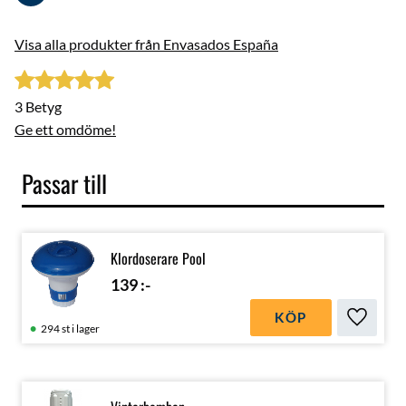
Visa alla produkter från Envasados España
3 Betyg
Ge ett omdöme!
Passar till
Klordoserare Pool
139
:-
KÖP
Lägg till
294 st i lager