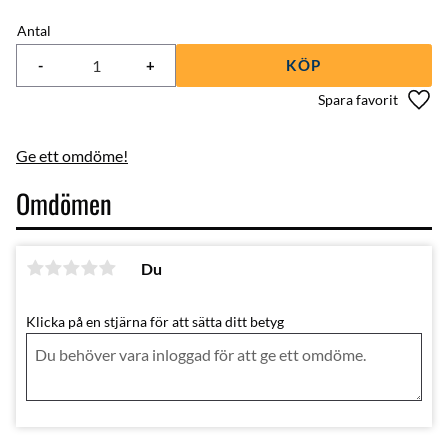
Antal
-
+
KÖP
Lägg 
Ge ett omdöme!
Omdömen
Du
Klicka på en stjärna för att sätta ditt betyg