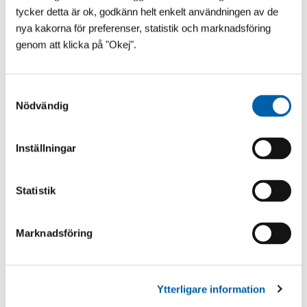
tycker detta är ok, godkänn helt enkelt användningen av de
nya kakorna för preferenser, statistik och marknadsföring
genom att klicka på "Okej".
VAD SÄGS OM ÄNNU LÄGRE?!
​Vår franska pooltaktillverkare vilar inte i hängmattan!
Till 2027 kommer Pooltak UltraLow™ - Exklusivare -
S
Snyggare och Ännu lägre! Helt utan mellanh...
Nödvändig
a
m
t
Inställningar
y
c
k
Statistik
e
s
Marknadsföring
v
a
l
Ytterligare information