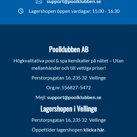
support@poolklubben.se
Lagershopen öppen vardagar: 15.00 - 16.30
Poolklubben AB
Högkvalitativa pool & spa kemikalier på nätet – Utan
mellanhänder och till vettiga priser!
Perstorpsgatan 16, 235 32 Vellinge
Org.nr. 556827-5472
Mejl:
support@poolklubben.se
Lagershopen i Vellinge
Perstorpsgatan 16, 235 32 Vellinge
Öppettider lagershopen
klicka här
.