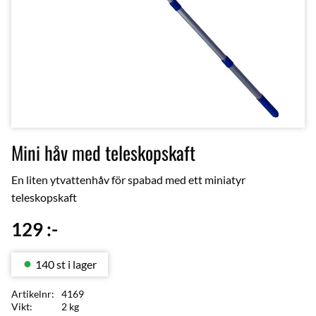
Mini håv med teleskopskaft
En liten ytvattenhåv för spabad med ett miniatyr
teleskopskaft
129
:-
140 st i lager
Artikelnr
4169
Vikt
2 kg