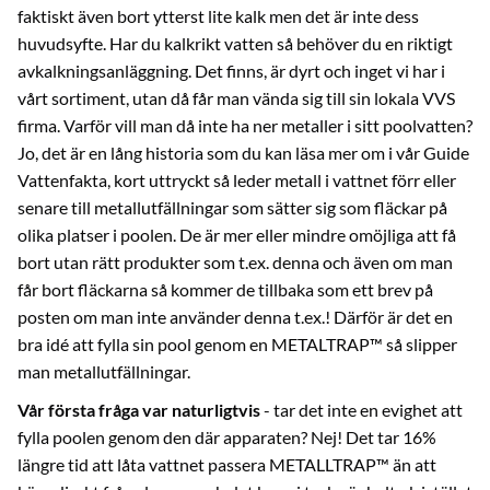
faktiskt även bort ytterst lite kalk men det är inte dess
huvudsyfte. Har du kalkrikt vatten så behöver du en riktigt
avkalkningsanläggning. Det finns, är dyrt och inget vi har i
vårt sortiment, utan då får man vända sig till sin lokala VVS
firma. Varför vill man då inte ha ner metaller i sitt poolvatten?
Jo, det är en lång historia som du kan läsa mer om i vår
Guide
Vattenfakta
, kort uttryckt så leder metall i vattnet förr eller
senare till metallutfällningar som sätter sig som fläckar på
olika platser i poolen. De är mer eller mindre omöjliga att få
bort utan rätt produkter som t.ex.
denna
och även om man
får bort fläckarna så kommer de tillbaka som ett brev på
posten om man inte
använder denna
t.ex.! Därför är det en
bra idé att fylla sin pool genom en METALTRAP™ så slipper
man metallutfällningar.
Vår första fråga var naturligtvis
- tar det inte en evighet att
fylla poolen genom den där apparaten? Nej! Det tar 16%
längre tid att låta vattnet passera METALLTRAP™ än att