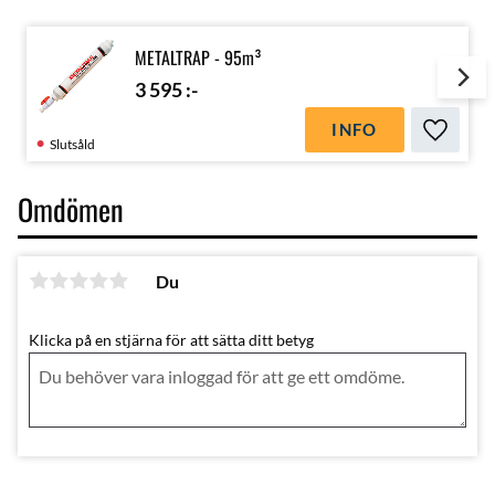
METALTRAP - 95m³
3 595
:-
INFO
Lägg till
Slutsåld
Omdömen
Du
Klicka på en stjärna för att sätta ditt betyg