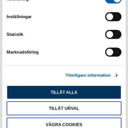
m
t
Inställningar
y
TIPS & INSPIRATION
c
k
Statistik
e
s
Marknadsföring
v
Senaste inlägg
a
l
Ytterligare information
TILLÅT ALLA
TILLÅT URVAL
VÄGRA COOKIES